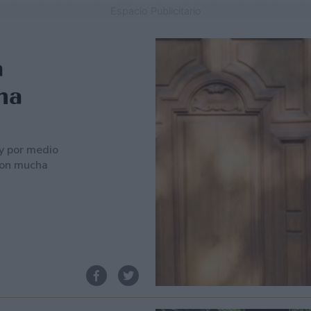
Espacio Publicitario
a
na
y por medio
 con mucha