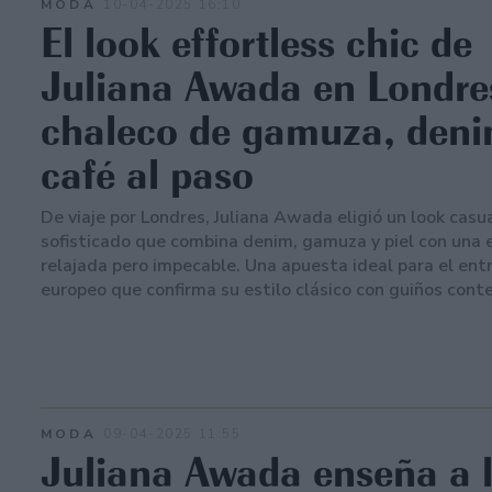
MODA
10-04-2025 16:10
El look effortless chic de
Juliana Awada en Londre
chaleco de gamuza, deni
café al paso
De viaje por Londres, Juliana Awada eligió un look casua
sofisticado que combina denim, gamuza y piel con una 
relajada pero impecable. Una apuesta ideal para el en
europeo que confirma su estilo clásico con guiños con
MODA
09-04-2025 11:55
Juliana Awada enseña a l