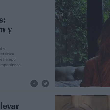
s:
m y
l y
estética
tretiempo
temporáneos.
levar