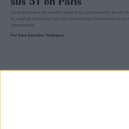
sus 51 en París
La empresaria de moda celebró su cumpleaños en un r
la capital francesa con dos elementos tendencia en la
temporada.
Por Sara González Velásquez