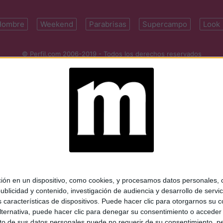
Hombre
Weekend
Parabrisas
Supercampo
Look
© Perfil.com 2006-2019 - Todos los derechos reservados
Registro de Propiedad Intelectual: Nro. 5346433
ifornia 2715, C1289ABI, CABA, Argentina | Tel: (5411) 7091-4921 | (5411)
mail:
perfilcom@perfil.com
| Propietario: Diario Perfil S.A.
 en un dispositivo, como cookies, y procesamos datos personales, co
blicidad y contenido, investigación de audiencia y desarrollo de servic
as características de dispositivos. Puede hacer clic para otorgarnos su
ternativa, puede hacer clic para denegar su consentimiento o acceder
 de sus datos personales puede no requerir de su consentimiento, per