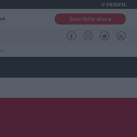
Suscribite ahora
od
RO