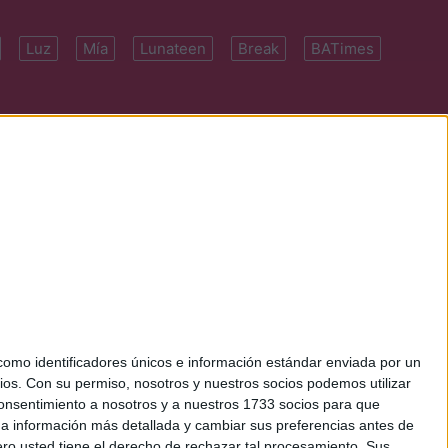
Luz
Mía
Lunateen
Break
BATimes
 7091-4922 | E-
mo identificadores únicos e información estándar enviada por un
ios.
Con su permiso, nosotros y nuestros socios podemos utilizar
 consentimiento a nosotros y a nuestros 1733 socios para que
 a información más detallada y cambiar sus preferencias antes de
o usted tiene el derecho de rechazar tal procesamiento. Sus