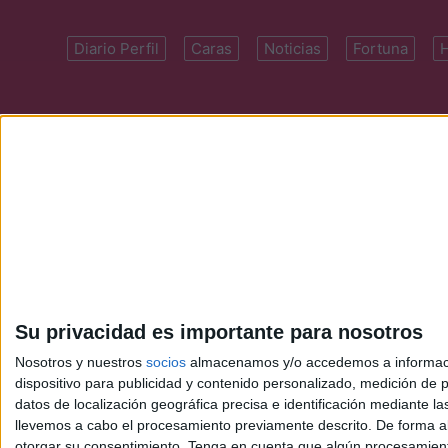
Diario Perfil
Caras
Noticias
Fortuna
Domicilio: Cal
Su privacidad es importante para nosotros
Nosotros y nuestros
socios
almacenamos y/o accedemos a información
dispositivo para publicidad y contenido personalizado, medición de pu
datos de localización geográfica precisa e identificación mediante l
llevemos a cabo el procesamiento previamente descrito. De forma al
otorgar su consentimiento.
Tenga en cuenta que algún procesamiento