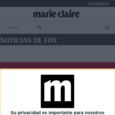
Sunday 9 de August de 2026
NOTICIAS DE FOX
Diario Perfil
Caras
Noticias
Fortuna
Hombre
Weekend
Parabrisas
Supercampo
Su privacidad es importante para nosotros