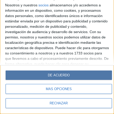
Look
Luz
Mía
Lunateen
Break
BATimes
Nosotros y nuestros
socios
almacenamos y/o accedemos a
información en un dispositivo, como cookies, y procesamos
© Perfil.com 2006-2019 - Todos los derechos reservados
datos personales, como identificadores únicos e información
Registro de Propiedad Intelectual: Nro. 5346433
estándar enviada por un dispositivo para publicidad y contenido
personalizado, medición de publicidad y contenido,
investigación de audiencia y desarrollo de servicios.
Con su
permiso, nosotros y nuestros socios podemos utilizar datos de
localización geográfica precisa e identificación mediante las
características de dispositivos. Puede hacer clic para otorgarnos
su consentimiento a nosotros y a nuestros 1733 socios para
que llevemos a cabo el procesamiento previamente descrito. De
forma alternativa, puede hacer clic para denegar su
consentimiento o acceder a información más detallada y
cambiar sus preferencias antes de otorgar su consentimiento.
DE ACUERDO
Tenga en cuenta que algún procesamiento de sus datos
personales puede no requerir de su consentimiento, pero usted
MÁS OPCIONES
tiene el derecho de rechazar tal procesamiento. Sus
preferencias se aplicarán solo a este sitio web. Puede cambiar
sus preferencias o retirar su consentimiento en cualquier
RECHAZAR
momento volviendo a este sitio y haciendo clic en el botón
"Privacidad" en la parte inferior de la página web.