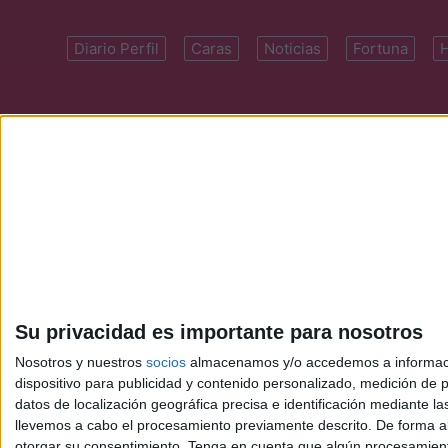
Diario Perfil
Caras
Noticias
Fortuna
Domicilio: Cal
Su privacidad es importante para nosotros
Nosotros y nuestros
socios
almacenamos y/o accedemos a información
dispositivo para publicidad y contenido personalizado, medición de pu
datos de localización geográfica precisa e identificación mediante l
llevemos a cabo el procesamiento previamente descrito. De forma al
otorgar su consentimiento.
Tenga en cuenta que algún procesamiento