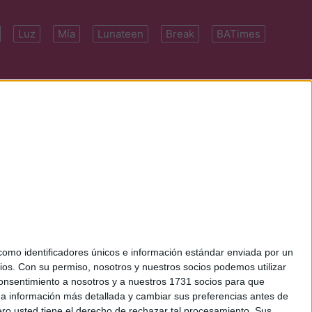
Luz
Mía
Lunateen
Break
BATimes
 7091-4922 | E-
mo identificadores únicos e información estándar enviada por un
ios.
Con su permiso, nosotros y nuestros socios podemos utilizar
 consentimiento a nosotros y a nuestros 1731 socios para que
 a información más detallada y cambiar sus preferencias antes de
o usted tiene el derecho de rechazar tal procesamiento. Sus