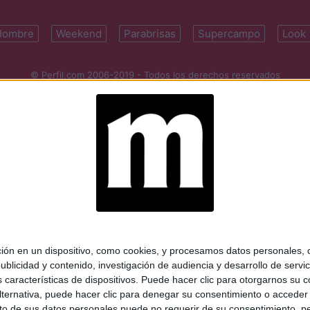
Hombre
Weekend
Parabrisas
Supercampo
Look
© Perfil.com 2006-2019 - Todos los derechos reservados
Registro de Propiedad Intelectual: Nro. 5346433
ifornia 2715, C1289ABI, CABA, Argentina | Tel: (5411) 7091-4921 | (5411)
mail:
perfilcom@perfil.com
| Propietario: Diario Perfil S.A.
 en un dispositivo, como cookies, y procesamos datos personales, co
blicidad y contenido, investigación de audiencia y desarrollo de servic
as características de dispositivos. Puede hacer clic para otorgarnos su
ternativa, puede hacer clic para denegar su consentimiento o acceder
 de sus datos personales puede no requerir de su consentimiento, per