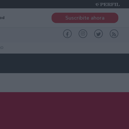
Suscribite ahora
od
RO