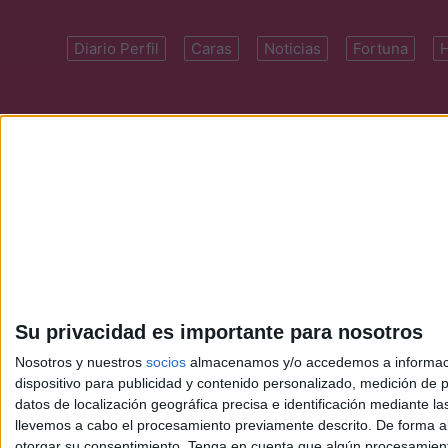
Diario Perfil
Caras
Noticias
Fortuna
Domicilio: Cal
Su privacidad es importante para nosotros
Nosotros y nuestros
socios
almacenamos y/o accedemos a información
dispositivo para publicidad y contenido personalizado, medición de pu
datos de localización geográfica precisa e identificación mediante l
llevemos a cabo el procesamiento previamente descrito. De forma al
otorgar su consentimiento.
Tenga en cuenta que algún procesamiento