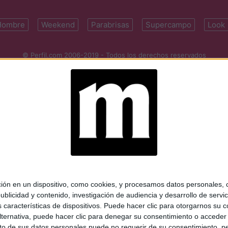
Hombre
Weekend
Parabrisas
Supercampo
Look
© Perfil.com 2006-2019 - Todos los derechos reservados
Registro de Propiedad Intelectual: Nro. 5346433
ifornia 2715, C1289ABI, CABA, Argentina | Tel: (5411) 7091-4921 | (5411)
mail:
perfilcom@perfil.com
| Propietario: Diario Perfil S.A.
 en un dispositivo, como cookies, y procesamos datos personales, co
blicidad y contenido, investigación de audiencia y desarrollo de servic
as características de dispositivos. Puede hacer clic para otorgarnos su
ternativa, puede hacer clic para denegar su consentimiento o acceder
 de sus datos personales puede no requerir de su consentimiento, per