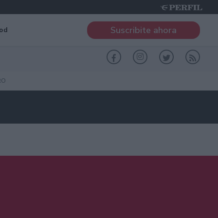
Suscribite ahora
od
RO