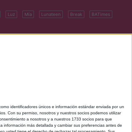
Luz
Mía
Lunateen
Break
BATimes
 7091-4922 | E-
mo identificadores únicos e información estándar enviada por un
ios.
Con su permiso, nosotros y nuestros socios podemos utilizar
 consentimiento a nosotros y a nuestros 1733 socios para que
 a información más detallada y cambiar sus preferencias antes de
o usted tiene el derecho de rechazar tal procesamiento. Sus