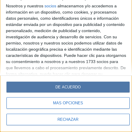
Look
Luz
Mía
Lunateen
Break
BATimes
Nosotros y nuestros
socios
almacenamos y/o accedemos a
información en un dispositivo, como cookies, y procesamos
© Perfil.com 2006-2019 - Todos los derechos reservados
datos personales, como identificadores únicos e información
Registro de Propiedad Intelectual: Nro. 5346433
estándar enviada por un dispositivo para publicidad y contenido
personalizado, medición de publicidad y contenido,
investigación de audiencia y desarrollo de servicios.
Con su
permiso, nosotros y nuestros socios podemos utilizar datos de
localización geográfica precisa e identificación mediante las
características de dispositivos. Puede hacer clic para otorgarnos
su consentimiento a nosotros y a nuestros 1733 socios para
que llevemos a cabo el procesamiento previamente descrito. De
forma alternativa, puede hacer clic para denegar su
consentimiento o acceder a información más detallada y
cambiar sus preferencias antes de otorgar su consentimiento.
DE ACUERDO
Tenga en cuenta que algún procesamiento de sus datos
personales puede no requerir de su consentimiento, pero usted
MÁS OPCIONES
tiene el derecho de rechazar tal procesamiento. Sus
preferencias se aplicarán solo a este sitio web. Puede cambiar
sus preferencias o retirar su consentimiento en cualquier
RECHAZAR
momento volviendo a este sitio y haciendo clic en el botón
"Privacidad" en la parte inferior de la página web.