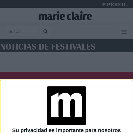
Saturday 8 de August de 2026
NOTICIAS DE FESTIVALES
Diario Perfil
Caras
Noticias
Fortuna
Hombre
Weekend
Parabrisas
Supercampo
Su privacidad es importante para nosotros