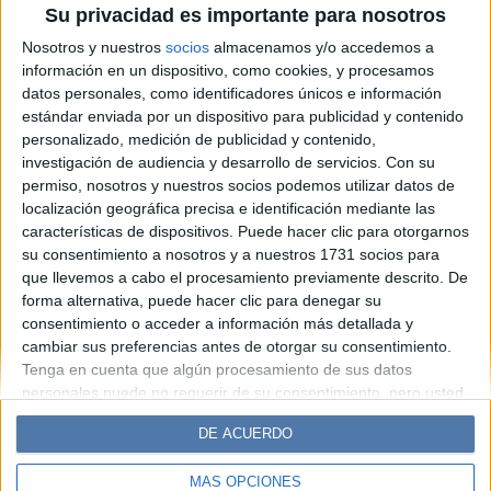
Su privacidad es importante para nosotros
cambió para siempre la forma
Nosotros y nuestros
socios
almacenamos y/o accedemos a
de mirar el océano
información en un dispositivo, como cookies, y procesamos
datos personales, como identificadores únicos e información
estándar enviada por un dispositivo para publicidad y contenido
Espacio Publicitario
personalizado, medición de publicidad y contenido,
investigación de audiencia y desarrollo de servicios.
Con su
permiso, nosotros y nuestros socios podemos utilizar datos de
localización geográfica precisa e identificación mediante las
características de dispositivos. Puede hacer clic para otorgarnos
su consentimiento a nosotros y a nuestros 1731 socios para
que llevemos a cabo el procesamiento previamente descrito. De
forma alternativa, puede hacer clic para denegar su
consentimiento o acceder a información más detallada y
cambiar sus preferencias antes de otorgar su consentimiento.
Diario Perfil
Caras
Noticias
Fortuna
Tenga en cuenta que algún procesamiento de sus datos
personales puede no requerir de su consentimiento, pero usted
Hombre
Weekend
Parabrisas
Supercampo
tiene el derecho de rechazar tal procesamiento. Sus
Look
Luz
Mía
Lunateen
Break
BATimes
DE ACUERDO
preferencias se aplicarán solo a este sitio web. Puede cambiar
sus preferencias o retirar su consentimiento en cualquier
MÁS OPCIONES
momento volviendo a este sitio y haciendo clic en el botón