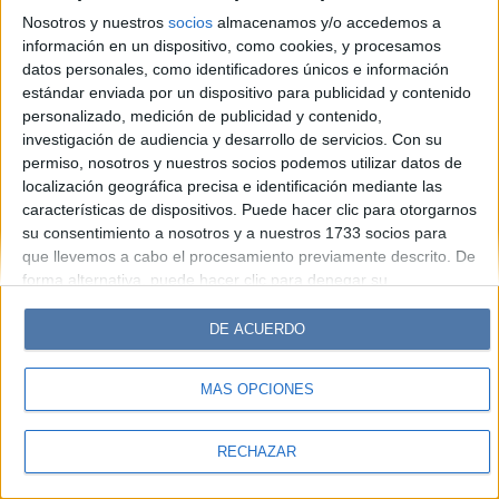
Look
Luz
Mía
Lunateen
Break
BATimes
Nosotros y nuestros
socios
almacenamos y/o accedemos a
información en un dispositivo, como cookies, y procesamos
© Perfil.com 2006-2019 - Todos los derechos reservados
datos personales, como identificadores únicos e información
Registro de Propiedad Intelectual: Nro. 5346433
estándar enviada por un dispositivo para publicidad y contenido
personalizado, medición de publicidad y contenido,
investigación de audiencia y desarrollo de servicios.
Con su
permiso, nosotros y nuestros socios podemos utilizar datos de
localización geográfica precisa e identificación mediante las
características de dispositivos. Puede hacer clic para otorgarnos
su consentimiento a nosotros y a nuestros 1733 socios para
que llevemos a cabo el procesamiento previamente descrito. De
forma alternativa, puede hacer clic para denegar su
consentimiento o acceder a información más detallada y
cambiar sus preferencias antes de otorgar su consentimiento.
DE ACUERDO
Tenga en cuenta que algún procesamiento de sus datos
personales puede no requerir de su consentimiento, pero usted
MÁS OPCIONES
tiene el derecho de rechazar tal procesamiento. Sus
preferencias se aplicarán solo a este sitio web. Puede cambiar
sus preferencias o retirar su consentimiento en cualquier
RECHAZAR
momento volviendo a este sitio y haciendo clic en el botón
"Privacidad" en la parte inferior de la página web.