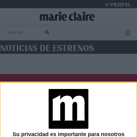
Monday 10 de August de 2026
NOTICIAS DE ESTRENOS
Diario Perfil
Caras
Noticias
Fortuna
Hombre
Weekend
Parabrisas
Supercampo
Su privacidad es importante para nosotros