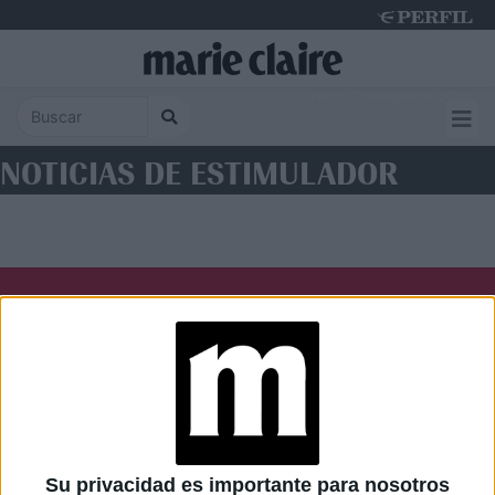
Friday 7 de August de 2026
NOTICIAS DE ESTIMULADOR
Diario Perfil
Caras
Noticias
Fortuna
Hombre
Weekend
Parabrisas
Supercampo
Su privacidad es importante para nosotros