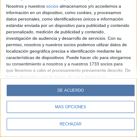
Look
Luz
Mía
Lunateen
Break
BATimes
Nosotros y nuestros
socios
almacenamos y/o accedemos a
información en un dispositivo, como cookies, y procesamos
© Perfil.com 2006-2019 - Todos los derechos reservados
datos personales, como identificadores únicos e información
Registro de Propiedad Intelectual: Nro. 5346433
estándar enviada por un dispositivo para publicidad y contenido
personalizado, medición de publicidad y contenido,
investigación de audiencia y desarrollo de servicios.
Con su
permiso, nosotros y nuestros socios podemos utilizar datos de
localización geográfica precisa e identificación mediante las
características de dispositivos. Puede hacer clic para otorgarnos
su consentimiento a nosotros y a nuestros 1733 socios para
que llevemos a cabo el procesamiento previamente descrito. De
forma alternativa, puede hacer clic para denegar su
consentimiento o acceder a información más detallada y
cambiar sus preferencias antes de otorgar su consentimiento.
DE ACUERDO
Tenga en cuenta que algún procesamiento de sus datos
personales puede no requerir de su consentimiento, pero usted
MÁS OPCIONES
tiene el derecho de rechazar tal procesamiento. Sus
preferencias se aplicarán solo a este sitio web. Puede cambiar
sus preferencias o retirar su consentimiento en cualquier
RECHAZAR
momento volviendo a este sitio y haciendo clic en el botón
"Privacidad" en la parte inferior de la página web.