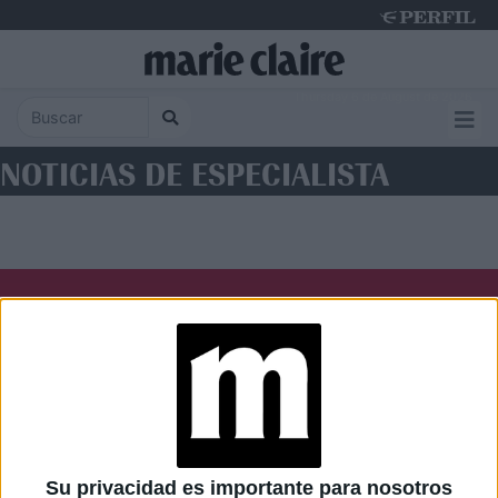
Thursday 6 de August de 2026
NOTICIAS DE ESPECIALISTA
Diario Perfil
Caras
Noticias
Fortuna
Hombre
Weekend
Parabrisas
Supercampo
Su privacidad es importante para nosotros