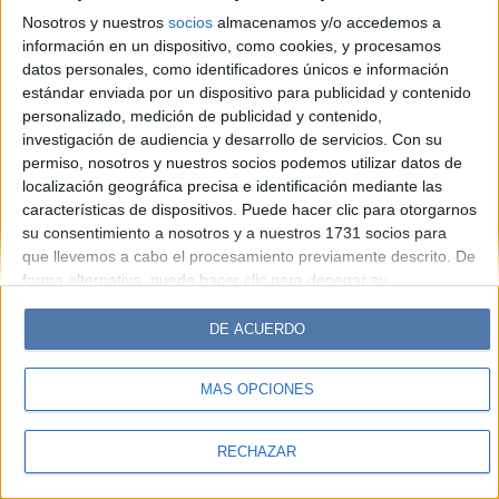
Look
Luz
Mía
Lunateen
Break
BATimes
Nosotros y nuestros
socios
almacenamos y/o accedemos a
información en un dispositivo, como cookies, y procesamos
© Perfil.com 2006-2019 - Todos los derechos reservados
datos personales, como identificadores únicos e información
Registro de Propiedad Intelectual: Nro. 5346433
estándar enviada por un dispositivo para publicidad y contenido
personalizado, medición de publicidad y contenido,
investigación de audiencia y desarrollo de servicios.
Con su
permiso, nosotros y nuestros socios podemos utilizar datos de
localización geográfica precisa e identificación mediante las
características de dispositivos. Puede hacer clic para otorgarnos
su consentimiento a nosotros y a nuestros 1731 socios para
que llevemos a cabo el procesamiento previamente descrito. De
forma alternativa, puede hacer clic para denegar su
consentimiento o acceder a información más detallada y
cambiar sus preferencias antes de otorgar su consentimiento.
DE ACUERDO
Tenga en cuenta que algún procesamiento de sus datos
personales puede no requerir de su consentimiento, pero usted
MÁS OPCIONES
tiene el derecho de rechazar tal procesamiento. Sus
preferencias se aplicarán solo a este sitio web. Puede cambiar
sus preferencias o retirar su consentimiento en cualquier
RECHAZAR
momento volviendo a este sitio y haciendo clic en el botón
"Privacidad" en la parte inferior de la página web.