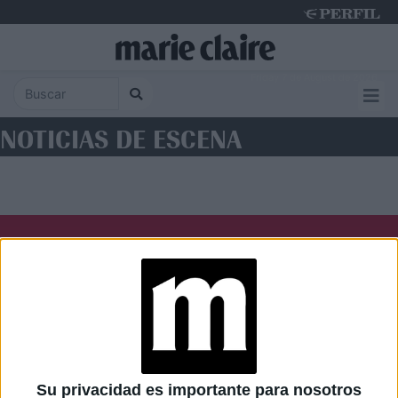
Friday 7 de August de 2026
NOTICIAS DE ESCENA
Diario Perfil
Caras
Noticias
Fortuna
Hombre
Weekend
Parabrisas
Supercampo
Su privacidad es importante para nosotros