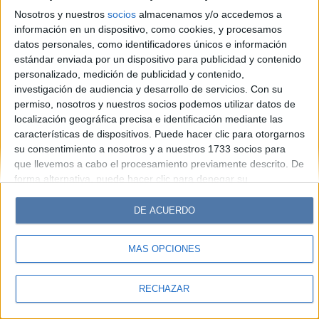
Look
Luz
Mía
Lunateen
Break
BATimes
Nosotros y nuestros
socios
almacenamos y/o accedemos a
información en un dispositivo, como cookies, y procesamos
© Perfil.com 2006-2019 - Todos los derechos reservados
datos personales, como identificadores únicos e información
Registro de Propiedad Intelectual: Nro. 5346433
estándar enviada por un dispositivo para publicidad y contenido
personalizado, medición de publicidad y contenido,
investigación de audiencia y desarrollo de servicios.
Con su
permiso, nosotros y nuestros socios podemos utilizar datos de
localización geográfica precisa e identificación mediante las
características de dispositivos. Puede hacer clic para otorgarnos
su consentimiento a nosotros y a nuestros 1733 socios para
que llevemos a cabo el procesamiento previamente descrito. De
forma alternativa, puede hacer clic para denegar su
consentimiento o acceder a información más detallada y
cambiar sus preferencias antes de otorgar su consentimiento.
DE ACUERDO
Tenga en cuenta que algún procesamiento de sus datos
personales puede no requerir de su consentimiento, pero usted
MÁS OPCIONES
tiene el derecho de rechazar tal procesamiento. Sus
preferencias se aplicarán solo a este sitio web. Puede cambiar
sus preferencias o retirar su consentimiento en cualquier
RECHAZAR
momento volviendo a este sitio y haciendo clic en el botón
"Privacidad" en la parte inferior de la página web.