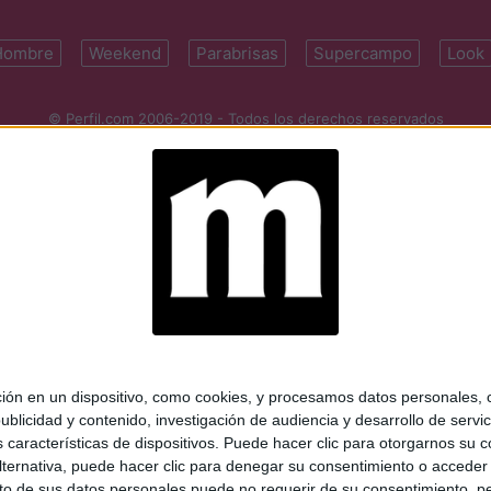
Hombre
Weekend
Parabrisas
Supercampo
Look
© Perfil.com 2006-2019 - Todos los derechos reservados
Registro de Propiedad Intelectual: Nro. 5346433
ifornia 2715, C1289ABI, CABA, Argentina | Tel: (5411) 7091-4921 | (5411)
mail:
perfilcom@perfil.com
| Propietario: Diario Perfil S.A.
 en un dispositivo, como cookies, y procesamos datos personales, co
blicidad y contenido, investigación de audiencia y desarrollo de servic
as características de dispositivos. Puede hacer clic para otorgarnos su
ternativa, puede hacer clic para denegar su consentimiento o acceder
 de sus datos personales puede no requerir de su consentimiento, per