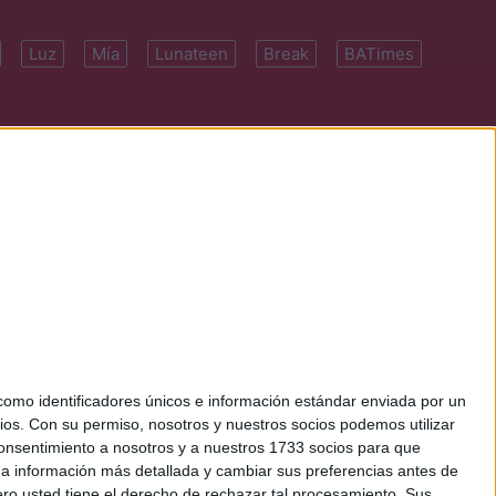
Luz
Mía
Lunateen
Break
BATimes
 7091-4922 | E-
mo identificadores únicos e información estándar enviada por un
ios.
Con su permiso, nosotros y nuestros socios podemos utilizar
 consentimiento a nosotros y a nuestros 1733 socios para que
 a información más detallada y cambiar sus preferencias antes de
o usted tiene el derecho de rechazar tal procesamiento. Sus