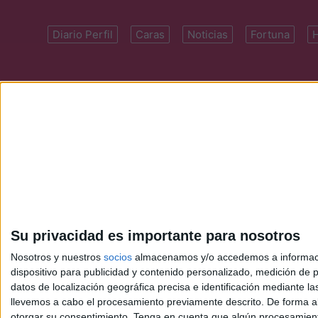
Diario Perfil
Caras
Noticias
Fortuna
Domicilio: Cal
Su privacidad es importante para nosotros
Nosotros y nuestros
socios
almacenamos y/o accedemos a información
dispositivo para publicidad y contenido personalizado, medición de pu
datos de localización geográfica precisa e identificación mediante l
llevemos a cabo el procesamiento previamente descrito. De forma al
otorgar su consentimiento.
Tenga en cuenta que algún procesamiento