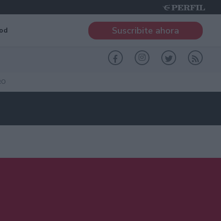
Suscribite ahora
od
RO