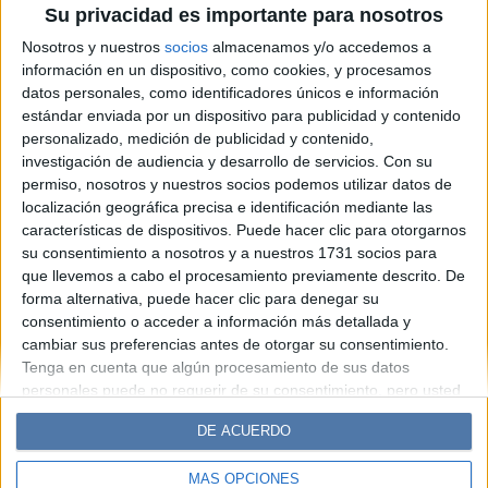
Su privacidad es importante para nosotros
cambios que trae el
Nosotros y nuestros
socios
almacenamos y/o accedemos a
equinoccio de primavera
información en un dispositivo, como cookies, y procesamos
datos personales, como identificadores únicos e información
estándar enviada por un dispositivo para publicidad y contenido
Espacio Publicitario
personalizado, medición de publicidad y contenido,
investigación de audiencia y desarrollo de servicios.
Con su
permiso, nosotros y nuestros socios podemos utilizar datos de
localización geográfica precisa e identificación mediante las
características de dispositivos. Puede hacer clic para otorgarnos
su consentimiento a nosotros y a nuestros 1731 socios para
que llevemos a cabo el procesamiento previamente descrito. De
forma alternativa, puede hacer clic para denegar su
consentimiento o acceder a información más detallada y
cambiar sus preferencias antes de otorgar su consentimiento.
Diario Perfil
Caras
Noticias
Fortuna
Tenga en cuenta que algún procesamiento de sus datos
personales puede no requerir de su consentimiento, pero usted
Hombre
Weekend
Parabrisas
Supercampo
tiene el derecho de rechazar tal procesamiento. Sus
Look
Luz
Mía
Lunateen
Break
BATimes
DE ACUERDO
preferencias se aplicarán solo a este sitio web. Puede cambiar
sus preferencias o retirar su consentimiento en cualquier
MÁS OPCIONES
momento volviendo a este sitio y haciendo clic en el botón