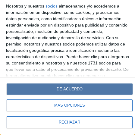
Look
Luz
Mía
Lunateen
Break
BATimes
Nosotros y nuestros
socios
almacenamos y/o accedemos a
información en un dispositivo, como cookies, y procesamos
© Perfil.com 2006-2019 - Todos los derechos reservados
datos personales, como identificadores únicos e información
Registro de Propiedad Intelectual: Nro. 5346433
estándar enviada por un dispositivo para publicidad y contenido
personalizado, medición de publicidad y contenido,
investigación de audiencia y desarrollo de servicios.
Con su
permiso, nosotros y nuestros socios podemos utilizar datos de
localización geográfica precisa e identificación mediante las
características de dispositivos. Puede hacer clic para otorgarnos
su consentimiento a nosotros y a nuestros 1731 socios para
que llevemos a cabo el procesamiento previamente descrito. De
forma alternativa, puede hacer clic para denegar su
consentimiento o acceder a información más detallada y
cambiar sus preferencias antes de otorgar su consentimiento.
DE ACUERDO
Tenga en cuenta que algún procesamiento de sus datos
personales puede no requerir de su consentimiento, pero usted
MÁS OPCIONES
tiene el derecho de rechazar tal procesamiento. Sus
preferencias se aplicarán solo a este sitio web. Puede cambiar
sus preferencias o retirar su consentimiento en cualquier
RECHAZAR
momento volviendo a este sitio y haciendo clic en el botón
"Privacidad" en la parte inferior de la página web.