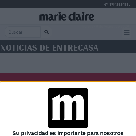
Thursday 6 de August de 2026
NOTICIAS DE ENTRECASA
Diario Perfil
Caras
Noticias
Fortuna
Hombre
Weekend
Parabrisas
Supercampo
Su privacidad es importante para nosotros