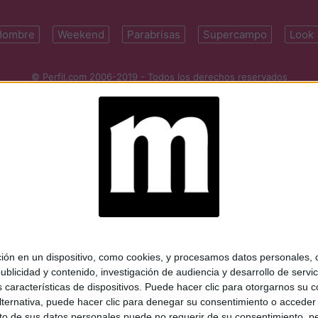
Hombre
Weekend
Parabrisas
Supercampo
Look
© Perfil.com 2006-2019 - Todos los derechos reservados
Registro de Propiedad Intelectual: Nro. 5346433
ifornia 2715, C1289ABI, CABA, Argentina | Tel: (5411) 7091-4921 | (5411)
mail:
perfilcom@perfil.com
| Propietario: Diario Perfil S.A.
 en un dispositivo, como cookies, y procesamos datos personales, co
blicidad y contenido, investigación de audiencia y desarrollo de servic
as características de dispositivos. Puede hacer clic para otorgarnos su
ternativa, puede hacer clic para denegar su consentimiento o acceder
 de sus datos personales puede no requerir de su consentimiento, per