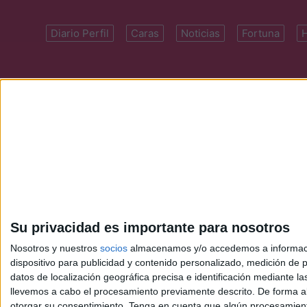
Diario Perfil
Caras
Noticias
Fortuna
Domicilio: Cal
Su privacidad es importante para nosotros
Nosotros y nuestros
socios
almacenamos y/o accedemos a información
dispositivo para publicidad y contenido personalizado, medición de pu
datos de localización geográfica precisa e identificación mediante l
llevemos a cabo el procesamiento previamente descrito. De forma al
otorgar su consentimiento.
Tenga en cuenta que algún procesamiento