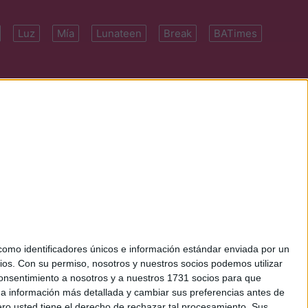
Luz
Mía
Lunateen
Break
BATimes
 7091-4922 | E-
mo identificadores únicos e información estándar enviada por un
ios.
Con su permiso, nosotros y nuestros socios podemos utilizar
 consentimiento a nosotros y a nuestros 1731 socios para que
 a información más detallada y cambiar sus preferencias antes de
o usted tiene el derecho de rechazar tal procesamiento. Sus