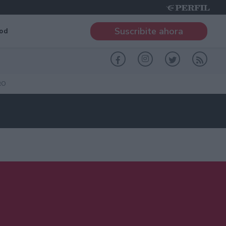
Suscribite ahora
od
RO