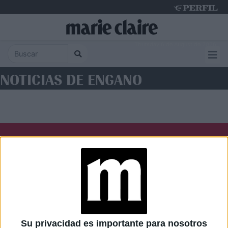
Thursday 6 de August de 2026
NOTICIAS DE ENGANO
Diario Perfil
Caras
Noticias
Fortuna
Hombre
Weekend
Parabrisas
Supercampo
Su privacidad es importante para nosotros