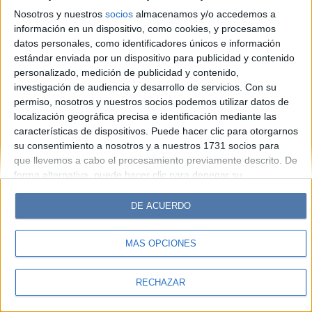
Look
Luz
Mía
Lunateen
Break
BATimes
Nosotros y nuestros
socios
almacenamos y/o accedemos a
información en un dispositivo, como cookies, y procesamos
© Perfil.com 2006-2019 - Todos los derechos reservados
datos personales, como identificadores únicos e información
Registro de Propiedad Intelectual: Nro. 5346433
estándar enviada por un dispositivo para publicidad y contenido
personalizado, medición de publicidad y contenido,
investigación de audiencia y desarrollo de servicios.
Con su
permiso, nosotros y nuestros socios podemos utilizar datos de
localización geográfica precisa e identificación mediante las
características de dispositivos. Puede hacer clic para otorgarnos
su consentimiento a nosotros y a nuestros 1731 socios para
que llevemos a cabo el procesamiento previamente descrito. De
forma alternativa, puede hacer clic para denegar su
consentimiento o acceder a información más detallada y
cambiar sus preferencias antes de otorgar su consentimiento.
DE ACUERDO
Tenga en cuenta que algún procesamiento de sus datos
personales puede no requerir de su consentimiento, pero usted
MÁS OPCIONES
tiene el derecho de rechazar tal procesamiento. Sus
preferencias se aplicarán solo a este sitio web. Puede cambiar
sus preferencias o retirar su consentimiento en cualquier
RECHAZAR
momento volviendo a este sitio y haciendo clic en el botón
"Privacidad" en la parte inferior de la página web.