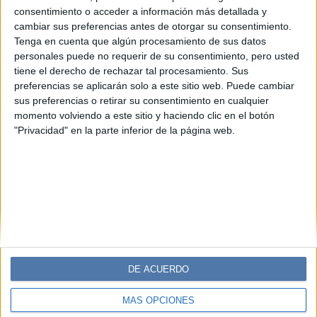
Horóscopo y Elementos: Descubrí
consentimiento o acceder a información más detallada y
cómo el Fuego, la Tierra, el Aire y el
cambiar sus preferencias antes de otorgar su consentimiento.
Agua influyen en tu personalidad
Tenga en cuenta que algún procesamiento de sus datos
personales puede no requerir de su consentimiento, pero usted
Los signos del zodíaco se dividen entre los cuatro
tiene el derecho de rechazar tal procesamiento. Sus
elementos principales. Cada uno de ellos representa
preferencias se aplicarán solo a este sitio web. Puede cambiar
diferentes características. Te contamos cómo influyen en
sus preferencias o retirar su consentimiento en cualquier
tu personalidad según tu signo.
momento volviendo a este sitio y haciendo clic en el botón
"Privacidad" en la parte inferior de la página web.
DE ACUERDO
MÁS OPCIONES
Diario Perfil
Caras
Noticias
Fortuna