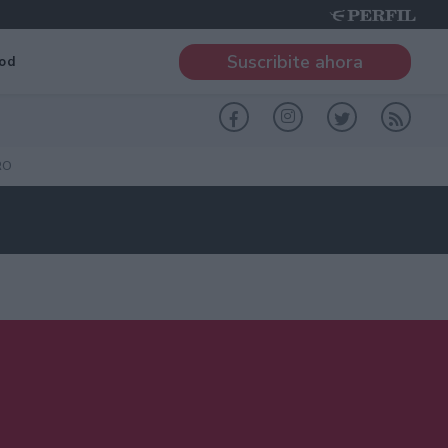
Suscribite ahora
od
RO