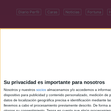
Diario Perfil
Caras
Noticias
Fortuna
Domicilio: Cal
Su privacidad es importante para nosotros
Nosotros y nuestros
socios
almacenamos y/o accedemos a información
dispositivo para publicidad y contenido personalizado, medición de pu
datos de localización geográfica precisa e identificación mediante l
llevemos a cabo el procesamiento previamente descrito. De forma al
otorgar su consentimiento.
Tenga en cuenta que algún procesamiento