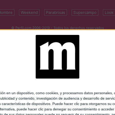
Hombre
Weekend
Parabrisas
Supercampo
Look
© Perfil.com 2006-2019 - Todos los derechos reservados
Registro de Propiedad Intelectual: Nro. 5346433
ifornia 2715, C1289ABI, CABA, Argentina | Tel: (5411) 7091-4921 | (5411)
mail:
perfilcom@perfil.com
| Propietario: Diario Perfil S.A.
 en un dispositivo, como cookies, y procesamos datos personales, co
blicidad y contenido, investigación de audiencia y desarrollo de servic
as características de dispositivos. Puede hacer clic para otorgarnos su
ternativa, puede hacer clic para denegar su consentimiento o acceder
 de sus datos personales puede no requerir de su consentimiento, per