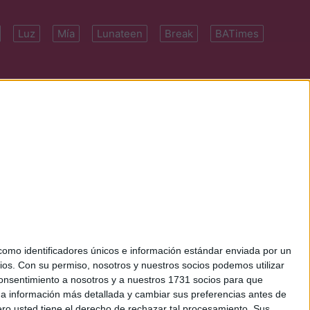
Luz
Mía
Lunateen
Break
BATimes
 7091-4922 | E-
mo identificadores únicos e información estándar enviada por un
ios.
Con su permiso, nosotros y nuestros socios podemos utilizar
 consentimiento a nosotros y a nuestros 1731 socios para que
 a información más detallada y cambiar sus preferencias antes de
o usted tiene el derecho de rechazar tal procesamiento. Sus