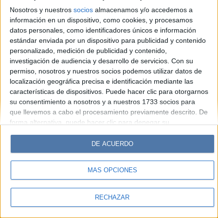
Look
Luz
Mía
Lunateen
Break
BATimes
Nosotros y nuestros
socios
almacenamos y/o accedemos a
información en un dispositivo, como cookies, y procesamos
© Perfil.com 2006-2019 - Todos los derechos reservados
datos personales, como identificadores únicos e información
Registro de Propiedad Intelectual: Nro. 5346433
estándar enviada por un dispositivo para publicidad y contenido
personalizado, medición de publicidad y contenido,
investigación de audiencia y desarrollo de servicios.
Con su
permiso, nosotros y nuestros socios podemos utilizar datos de
localización geográfica precisa e identificación mediante las
características de dispositivos. Puede hacer clic para otorgarnos
su consentimiento a nosotros y a nuestros 1733 socios para
que llevemos a cabo el procesamiento previamente descrito. De
forma alternativa, puede hacer clic para denegar su
consentimiento o acceder a información más detallada y
cambiar sus preferencias antes de otorgar su consentimiento.
DE ACUERDO
Tenga en cuenta que algún procesamiento de sus datos
personales puede no requerir de su consentimiento, pero usted
MÁS OPCIONES
tiene el derecho de rechazar tal procesamiento. Sus
preferencias se aplicarán solo a este sitio web. Puede cambiar
sus preferencias o retirar su consentimiento en cualquier
RECHAZAR
momento volviendo a este sitio y haciendo clic en el botón
"Privacidad" en la parte inferior de la página web.