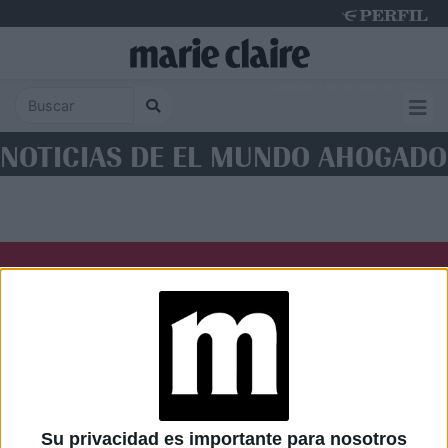
Saturday 8 de August de 2026
NOTICIAS DE EL MUNDO AHOGADO
Diario Perfil
Caras
Noticias
Fortuna
Hombre
Weekend
Parabrisas
Supercampo
Su privacidad es importante para nosotros