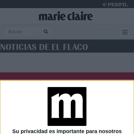
Friday 7 de August de 2026
NOTICIAS DE EL FLACO
Diario Perfil
Caras
Noticias
Fortuna
Hombre
Weekend
Parabrisas
Supercampo
Su privacidad es importante para nosotros