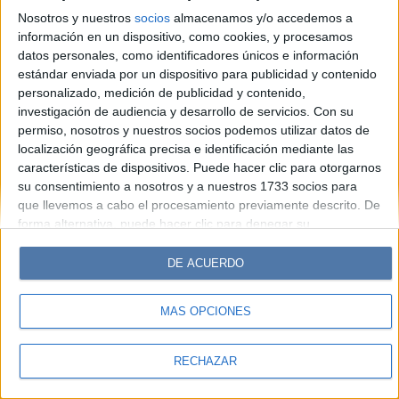
Look
Luz
Mía
Lunateen
Break
BATimes
Nosotros y nuestros
socios
almacenamos y/o accedemos a
información en un dispositivo, como cookies, y procesamos
© Perfil.com 2006-2019 - Todos los derechos reservados
datos personales, como identificadores únicos e información
Registro de Propiedad Intelectual: Nro. 5346433
estándar enviada por un dispositivo para publicidad y contenido
personalizado, medición de publicidad y contenido,
investigación de audiencia y desarrollo de servicios.
Con su
permiso, nosotros y nuestros socios podemos utilizar datos de
localización geográfica precisa e identificación mediante las
características de dispositivos. Puede hacer clic para otorgarnos
su consentimiento a nosotros y a nuestros 1733 socios para
que llevemos a cabo el procesamiento previamente descrito. De
forma alternativa, puede hacer clic para denegar su
consentimiento o acceder a información más detallada y
cambiar sus preferencias antes de otorgar su consentimiento.
DE ACUERDO
Tenga en cuenta que algún procesamiento de sus datos
personales puede no requerir de su consentimiento, pero usted
MÁS OPCIONES
tiene el derecho de rechazar tal procesamiento. Sus
preferencias se aplicarán solo a este sitio web. Puede cambiar
sus preferencias o retirar su consentimiento en cualquier
RECHAZAR
momento volviendo a este sitio y haciendo clic en el botón
"Privacidad" en la parte inferior de la página web.