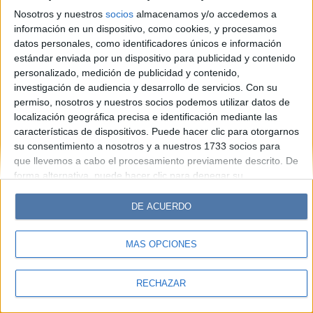
Look
Luz
Mía
Lunateen
Break
BATimes
Nosotros y nuestros
socios
almacenamos y/o accedemos a
información en un dispositivo, como cookies, y procesamos
© Perfil.com 2006-2019 - Todos los derechos reservados
datos personales, como identificadores únicos e información
Registro de Propiedad Intelectual: Nro. 5346433
estándar enviada por un dispositivo para publicidad y contenido
personalizado, medición de publicidad y contenido,
investigación de audiencia y desarrollo de servicios.
Con su
permiso, nosotros y nuestros socios podemos utilizar datos de
localización geográfica precisa e identificación mediante las
características de dispositivos. Puede hacer clic para otorgarnos
su consentimiento a nosotros y a nuestros 1733 socios para
que llevemos a cabo el procesamiento previamente descrito. De
forma alternativa, puede hacer clic para denegar su
consentimiento o acceder a información más detallada y
cambiar sus preferencias antes de otorgar su consentimiento.
DE ACUERDO
Tenga en cuenta que algún procesamiento de sus datos
personales puede no requerir de su consentimiento, pero usted
MÁS OPCIONES
tiene el derecho de rechazar tal procesamiento. Sus
preferencias se aplicarán solo a este sitio web. Puede cambiar
sus preferencias o retirar su consentimiento en cualquier
RECHAZAR
momento volviendo a este sitio y haciendo clic en el botón
"Privacidad" en la parte inferior de la página web.