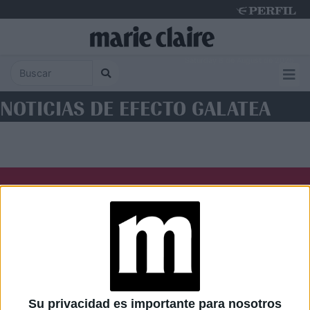
Saturday 8 de August de 2026
NOTICIAS DE EFECTO GALATEA
Diario Perfil
Caras
Noticias
Fortuna
Hombre
Weekend
Parabrisas
Supercampo
Su privacidad es importante para nosotros