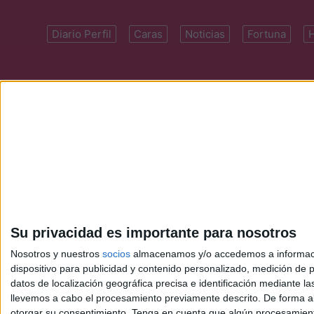
Diario Perfil
Caras
Noticias
Fortuna
Domicilio: Cal
Su privacidad es importante para nosotros
Nosotros y nuestros
socios
almacenamos y/o accedemos a información
dispositivo para publicidad y contenido personalizado, medición de pu
datos de localización geográfica precisa e identificación mediante l
llevemos a cabo el procesamiento previamente descrito. De forma al
otorgar su consentimiento.
Tenga en cuenta que algún procesamiento