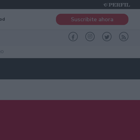
Suscribite ahora
od
RO