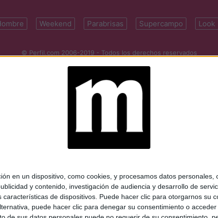
Hombre
Weekend
Parabrisas
Supercampo
Look
© Perfil.com 2006-2019 - Todos los derechos reservados
Registro de Propiedad Intelectual: Nro. 5346433
ifornia 2715, C1289ABI, CABA, Argentina | Tel: (5411) 7091-4921 | (5411)
mail:
perfilcom@perfil.com
| Propietario: Diario Perfil S.A.
 en un dispositivo, como cookies, y procesamos datos personales, co
blicidad y contenido, investigación de audiencia y desarrollo de servic
as características de dispositivos. Puede hacer clic para otorgarnos su
ternativa, puede hacer clic para denegar su consentimiento o acceder
 de sus datos personales puede no requerir de su consentimiento, per