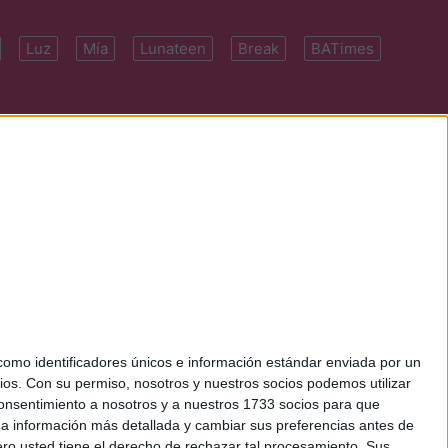
Luz
Mía
Lunateen
Break
BATimes
 7091-4922 | E-
mo identificadores únicos e información estándar enviada por un
ios.
Con su permiso, nosotros y nuestros socios podemos utilizar
 consentimiento a nosotros y a nuestros 1733 socios para que
 a información más detallada y cambiar sus preferencias antes de
o usted tiene el derecho de rechazar tal procesamiento. Sus