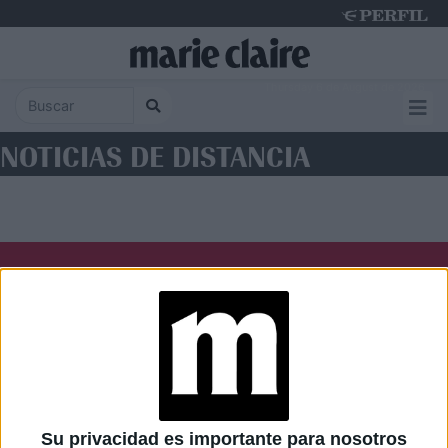
Thursday 6 de August de 2026
NOTICIAS DE DISTANCIA
Diario Perfil
Caras
Noticias
Fortuna
Hombre
Weekend
Parabrisas
Supercampo
Su privacidad es importante para nosotros