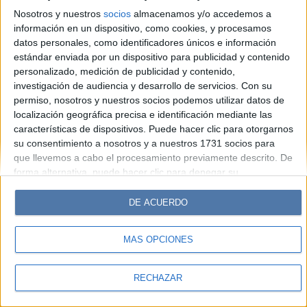
Look
Luz
Mía
Lunateen
Break
BATimes
Nosotros y nuestros
socios
almacenamos y/o accedemos a
información en un dispositivo, como cookies, y procesamos
© Perfil.com 2006-2019 - Todos los derechos reservados
datos personales, como identificadores únicos e información
Registro de Propiedad Intelectual: Nro. 5346433
estándar enviada por un dispositivo para publicidad y contenido
personalizado, medición de publicidad y contenido,
investigación de audiencia y desarrollo de servicios.
Con su
permiso, nosotros y nuestros socios podemos utilizar datos de
localización geográfica precisa e identificación mediante las
características de dispositivos. Puede hacer clic para otorgarnos
su consentimiento a nosotros y a nuestros 1731 socios para
que llevemos a cabo el procesamiento previamente descrito. De
forma alternativa, puede hacer clic para denegar su
consentimiento o acceder a información más detallada y
cambiar sus preferencias antes de otorgar su consentimiento.
DE ACUERDO
Tenga en cuenta que algún procesamiento de sus datos
personales puede no requerir de su consentimiento, pero usted
MÁS OPCIONES
tiene el derecho de rechazar tal procesamiento. Sus
preferencias se aplicarán solo a este sitio web. Puede cambiar
sus preferencias o retirar su consentimiento en cualquier
RECHAZAR
momento volviendo a este sitio y haciendo clic en el botón
"Privacidad" en la parte inferior de la página web.