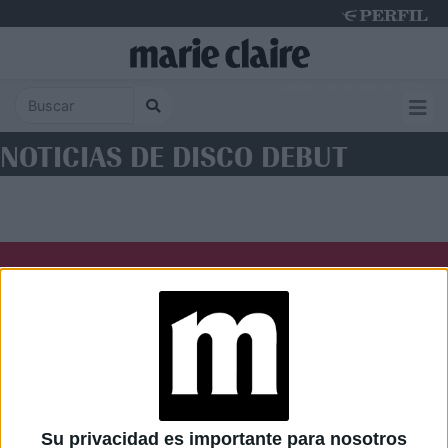
Sunday 9 de August de 2026
NOTICIAS DE DISCO DEBUT
Diario Perfil
Caras
Noticias
Fortuna
Hombre
Weekend
Parabrisas
Supercampo
Su privacidad es importante para nosotros