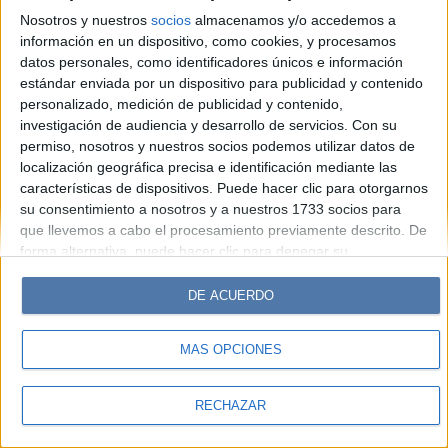
Look
Luz
Mía
Lunateen
Break
BATimes
Nosotros y nuestros
socios
almacenamos y/o accedemos a
información en un dispositivo, como cookies, y procesamos
© Perfil.com 2006-2019 - Todos los derechos reservados
datos personales, como identificadores únicos e información
Registro de Propiedad Intelectual: Nro. 5346433
estándar enviada por un dispositivo para publicidad y contenido
personalizado, medición de publicidad y contenido,
investigación de audiencia y desarrollo de servicios.
Con su
permiso, nosotros y nuestros socios podemos utilizar datos de
localización geográfica precisa e identificación mediante las
características de dispositivos. Puede hacer clic para otorgarnos
su consentimiento a nosotros y a nuestros 1733 socios para
que llevemos a cabo el procesamiento previamente descrito. De
forma alternativa, puede hacer clic para denegar su
consentimiento o acceder a información más detallada y
cambiar sus preferencias antes de otorgar su consentimiento.
DE ACUERDO
Tenga en cuenta que algún procesamiento de sus datos
personales puede no requerir de su consentimiento, pero usted
MÁS OPCIONES
tiene el derecho de rechazar tal procesamiento. Sus
preferencias se aplicarán solo a este sitio web. Puede cambiar
sus preferencias o retirar su consentimiento en cualquier
RECHAZAR
momento volviendo a este sitio y haciendo clic en el botón
"Privacidad" en la parte inferior de la página web.