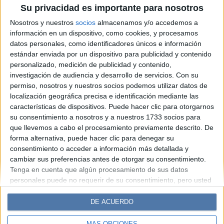
Tendencias de uñas en
Su privacidad es importante para nosotros
agosto: duración de cuatro
Nosotros y nuestros
socios
almacenamos y/o accedemos a
semanas sin fragilidad
información en un dispositivo, como cookies, y procesamos
datos personales, como identificadores únicos e información
estándar enviada por un dispositivo para publicidad y contenido
Espacio Publicitario
personalizado, medición de publicidad y contenido,
investigación de audiencia y desarrollo de servicios.
Con su
permiso, nosotros y nuestros socios podemos utilizar datos de
localización geográfica precisa e identificación mediante las
características de dispositivos. Puede hacer clic para otorgarnos
su consentimiento a nosotros y a nuestros 1733 socios para
que llevemos a cabo el procesamiento previamente descrito. De
forma alternativa, puede hacer clic para denegar su
consentimiento o acceder a información más detallada y
cambiar sus preferencias antes de otorgar su consentimiento.
Diario Perfil
Caras
Noticias
Fortuna
Tenga en cuenta que algún procesamiento de sus datos
personales puede no requerir de su consentimiento, pero usted
Hombre
Weekend
Parabrisas
Supercampo
tiene el derecho de rechazar tal procesamiento. Sus
Look
Luz
Mía
Lunateen
Break
BATimes
preferencias se aplicarán solo a este sitio web. Puede cambiar
DE ACUERDO
sus preferencias o retirar su consentimiento en cualquier
momento volviendo a este sitio y haciendo clic en el botón
MÁS OPCIONES