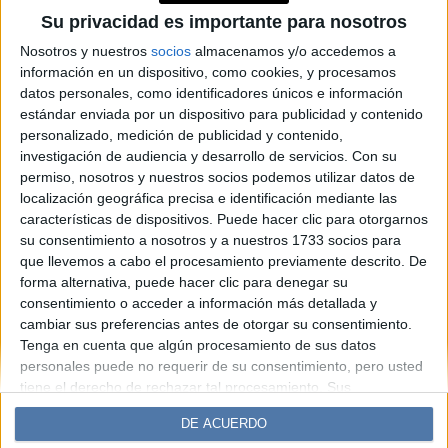
ayudan a aumentar la
Su privacidad es importante para nosotros
expectativa de vida con
Nosotros y nuestros
socios
almacenamos y/o accedemos a
información en un dispositivo, como cookies, y procesamos
calidad
datos personales, como identificadores únicos e información
estándar enviada por un dispositivo para publicidad y contenido
personalizado, medición de publicidad y contenido,
Espacio Publicitario
investigación de audiencia y desarrollo de servicios.
Con su
permiso, nosotros y nuestros socios podemos utilizar datos de
localización geográfica precisa e identificación mediante las
características de dispositivos. Puede hacer clic para otorgarnos
su consentimiento a nosotros y a nuestros 1733 socios para
que llevemos a cabo el procesamiento previamente descrito. De
forma alternativa, puede hacer clic para denegar su
consentimiento o acceder a información más detallada y
cambiar sus preferencias antes de otorgar su consentimiento.
Tenga en cuenta que algún procesamiento de sus datos
Diario Perfil
Caras
Noticias
Fortuna
personales puede no requerir de su consentimiento, pero usted
Hombre
Weekend
Parabrisas
Supercampo
tiene el derecho de rechazar tal procesamiento. Sus
preferencias se aplicarán solo a este sitio web. Puede cambiar
Look
Luz
Mía
Lunateen
Break
BATimes
DE ACUERDO
sus preferencias o retirar su consentimiento en cualquier