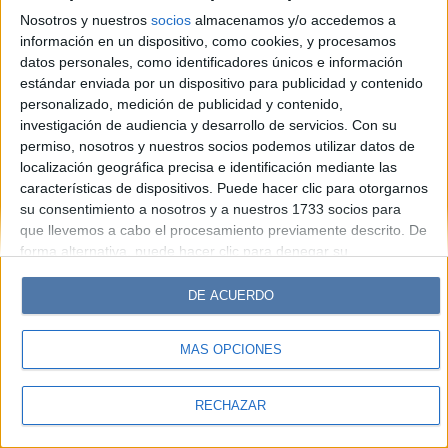
Hombre
Weekend
Parabrisas
Supercampo
Nosotros y nuestros
socios
almacenamos y/o accedemos a
Look
Luz
Mía
Lunateen
Break
BATimes
información en un dispositivo, como cookies, y procesamos
datos personales, como identificadores únicos e información
estándar enviada por un dispositivo para publicidad y contenido
© Perfil.com 2006-2019 - Todos los derechos reservados
personalizado, medición de publicidad y contenido,
Registro de Propiedad Intelectual: Nro. 5346433
investigación de audiencia y desarrollo de servicios.
Con su
permiso, nosotros y nuestros socios podemos utilizar datos de
localización geográfica precisa e identificación mediante las
características de dispositivos. Puede hacer clic para otorgarnos
su consentimiento a nosotros y a nuestros 1733 socios para
que llevemos a cabo el procesamiento previamente descrito. De
forma alternativa, puede hacer clic para denegar su
consentimiento o acceder a información más detallada y
cambiar sus preferencias antes de otorgar su consentimiento.
DE ACUERDO
Tenga en cuenta que algún procesamiento de sus datos
personales puede no requerir de su consentimiento, pero usted
MÁS OPCIONES
tiene el derecho de rechazar tal procesamiento. Sus
preferencias se aplicarán solo a este sitio web. Puede cambiar
sus preferencias o retirar su consentimiento en cualquier
RECHAZAR
momento volviendo a este sitio y haciendo clic en el botón
"Privacidad" en la parte inferior de la página web.