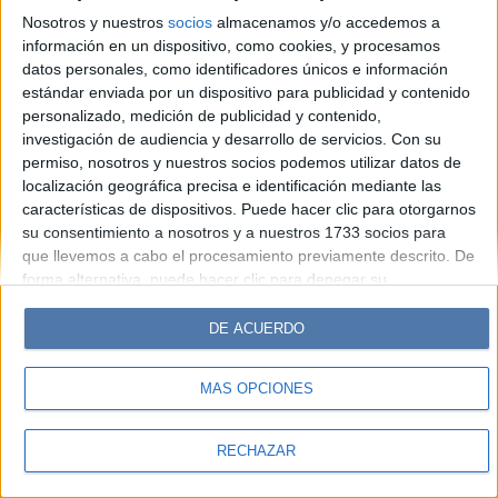
Hombre
Weekend
Parabrisas
Supercampo
Nosotros y nuestros
socios
almacenamos y/o accedemos a
Look
Luz
Mía
Lunateen
Break
BATimes
información en un dispositivo, como cookies, y procesamos
datos personales, como identificadores únicos e información
estándar enviada por un dispositivo para publicidad y contenido
© Perfil.com 2006-2019 - Todos los derechos reservados
personalizado, medición de publicidad y contenido,
Registro de Propiedad Intelectual: Nro. 5346433
investigación de audiencia y desarrollo de servicios.
Con su
permiso, nosotros y nuestros socios podemos utilizar datos de
localización geográfica precisa e identificación mediante las
características de dispositivos. Puede hacer clic para otorgarnos
su consentimiento a nosotros y a nuestros 1733 socios para
que llevemos a cabo el procesamiento previamente descrito. De
forma alternativa, puede hacer clic para denegar su
consentimiento o acceder a información más detallada y
cambiar sus preferencias antes de otorgar su consentimiento.
DE ACUERDO
Tenga en cuenta que algún procesamiento de sus datos
personales puede no requerir de su consentimiento, pero usted
MÁS OPCIONES
tiene el derecho de rechazar tal procesamiento. Sus
preferencias se aplicarán solo a este sitio web. Puede cambiar
sus preferencias o retirar su consentimiento en cualquier
RECHAZAR
momento volviendo a este sitio y haciendo clic en el botón
"Privacidad" en la parte inferior de la página web.