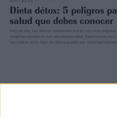
WELLNESS
02-07-2026 10:45
Dieta détox: 5 peligros pa
salud que debes conocer
Hoy en día, las dietas desintoxicantes son muy popular
elegirlas puede no ser una buena idea. Explicamos las 
las cuales este tipo de dieta puede ser contraproducen