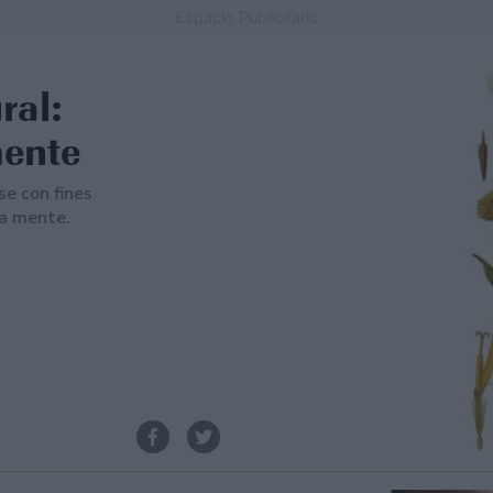
Espacio Publicitario
ral:
mente
se con fines
la mente.