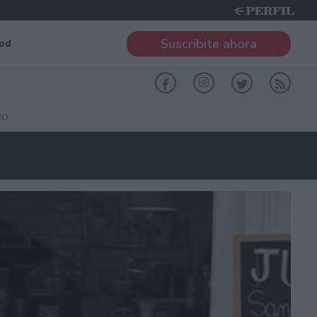
Suscribite ahora
od
RO