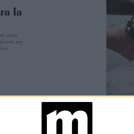
ra la
es, pero
razones por
tes.