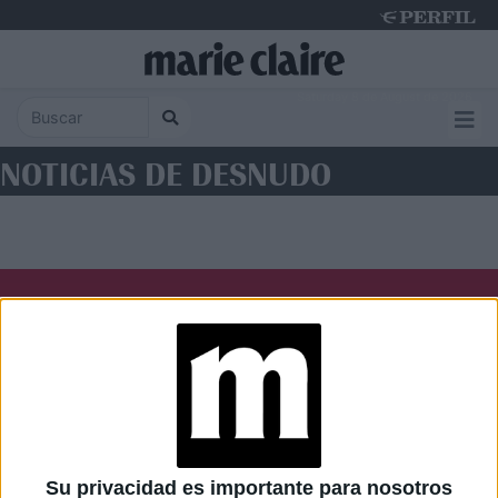
Saturday 8 de August de 2026
NOTICIAS DE DESNUDO
Diario Perfil
Caras
Noticias
Fortuna
Hombre
Weekend
Parabrisas
Supercampo
Su privacidad es importante para nosotros