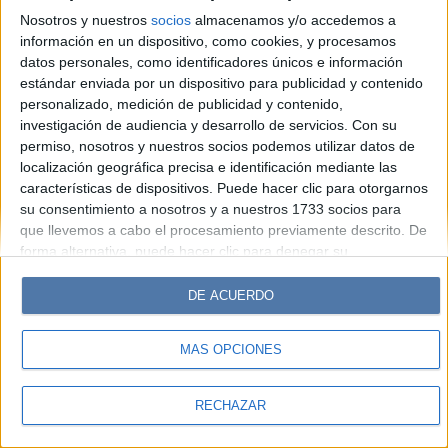
Look
Luz
Mía
Lunateen
Break
BATimes
Nosotros y nuestros
socios
almacenamos y/o accedemos a
información en un dispositivo, como cookies, y procesamos
© Perfil.com 2006-2019 - Todos los derechos reservados
datos personales, como identificadores únicos e información
Registro de Propiedad Intelectual: Nro. 5346433
estándar enviada por un dispositivo para publicidad y contenido
personalizado, medición de publicidad y contenido,
investigación de audiencia y desarrollo de servicios.
Con su
permiso, nosotros y nuestros socios podemos utilizar datos de
localización geográfica precisa e identificación mediante las
características de dispositivos. Puede hacer clic para otorgarnos
su consentimiento a nosotros y a nuestros 1733 socios para
que llevemos a cabo el procesamiento previamente descrito. De
forma alternativa, puede hacer clic para denegar su
consentimiento o acceder a información más detallada y
cambiar sus preferencias antes de otorgar su consentimiento.
DE ACUERDO
Tenga en cuenta que algún procesamiento de sus datos
personales puede no requerir de su consentimiento, pero usted
MÁS OPCIONES
tiene el derecho de rechazar tal procesamiento. Sus
preferencias se aplicarán solo a este sitio web. Puede cambiar
sus preferencias o retirar su consentimiento en cualquier
RECHAZAR
momento volviendo a este sitio y haciendo clic en el botón
"Privacidad" en la parte inferior de la página web.