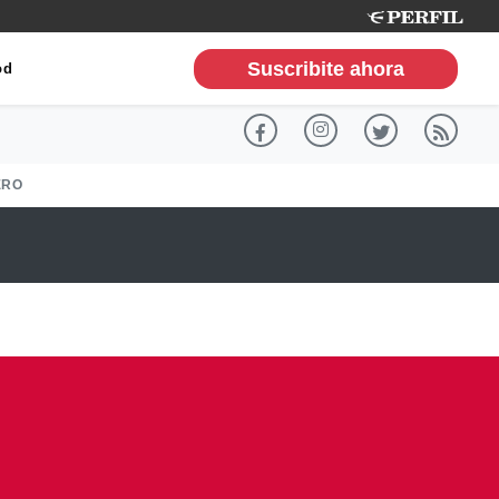
Suscribite ahora
od
ERO