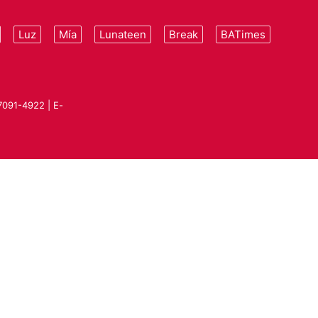
Luz
Mía
Lunateen
Break
BATimes
 7091-4922 | E-