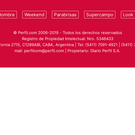
Hombre
Weekend
Parabrisas
Supercampo
Look
© Perfil.com 2006-2019 - Todos los derechos reservados
Registro de Propiedad Intelectual: Nro. 5346433
ifornia 2715, C1289ABI, CABA, Argentina | Tel: (5411) 7091-4921 | (5411)
mail:
perfilcom@perfil.com
| Propietario: Diario Perfil S.A.