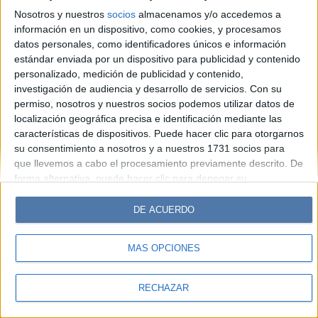
Look
Luz
Mía
Lunateen
Break
BATimes
Nosotros y nuestros
socios
almacenamos y/o accedemos a
información en un dispositivo, como cookies, y procesamos
© Perfil.com 2006-2019 - Todos los derechos reservados
datos personales, como identificadores únicos e información
Registro de Propiedad Intelectual: Nro. 5346433
estándar enviada por un dispositivo para publicidad y contenido
personalizado, medición de publicidad y contenido,
investigación de audiencia y desarrollo de servicios.
Con su
permiso, nosotros y nuestros socios podemos utilizar datos de
localización geográfica precisa e identificación mediante las
características de dispositivos. Puede hacer clic para otorgarnos
su consentimiento a nosotros y a nuestros 1731 socios para
que llevemos a cabo el procesamiento previamente descrito. De
forma alternativa, puede hacer clic para denegar su
consentimiento o acceder a información más detallada y
cambiar sus preferencias antes de otorgar su consentimiento.
DE ACUERDO
Tenga en cuenta que algún procesamiento de sus datos
personales puede no requerir de su consentimiento, pero usted
MÁS OPCIONES
tiene el derecho de rechazar tal procesamiento. Sus
preferencias se aplicarán solo a este sitio web. Puede cambiar
sus preferencias o retirar su consentimiento en cualquier
RECHAZAR
momento volviendo a este sitio y haciendo clic en el botón
"Privacidad" en la parte inferior de la página web.