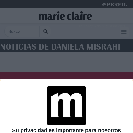
Thursday 6 de August de 2026
NOTICIAS DE DANIELA MISRAHI
Diario Perfil
Caras
Noticias
Fortuna
Hombre
Weekend
Parabrisas
Supercampo
Su privacidad es importante para nosotros