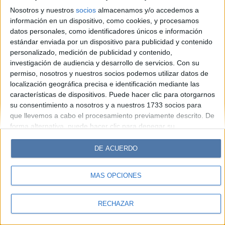
Look
Luz
Mía
Lunateen
Break
BATimes
Nosotros y nuestros
socios
almacenamos y/o accedemos a
información en un dispositivo, como cookies, y procesamos
© Perfil.com 2006-2019 - Todos los derechos reservados
datos personales, como identificadores únicos e información
Registro de Propiedad Intelectual: Nro. 5346433
estándar enviada por un dispositivo para publicidad y contenido
personalizado, medición de publicidad y contenido,
investigación de audiencia y desarrollo de servicios.
Con su
permiso, nosotros y nuestros socios podemos utilizar datos de
localización geográfica precisa e identificación mediante las
características de dispositivos. Puede hacer clic para otorgarnos
su consentimiento a nosotros y a nuestros 1733 socios para
que llevemos a cabo el procesamiento previamente descrito. De
forma alternativa, puede hacer clic para denegar su
consentimiento o acceder a información más detallada y
cambiar sus preferencias antes de otorgar su consentimiento.
DE ACUERDO
Tenga en cuenta que algún procesamiento de sus datos
personales puede no requerir de su consentimiento, pero usted
MÁS OPCIONES
tiene el derecho de rechazar tal procesamiento. Sus
preferencias se aplicarán solo a este sitio web. Puede cambiar
sus preferencias o retirar su consentimiento en cualquier
RECHAZAR
momento volviendo a este sitio y haciendo clic en el botón
"Privacidad" en la parte inferior de la página web.