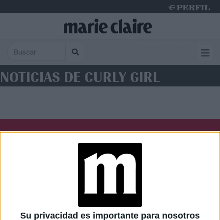
Sunday 9 de August de 2026
NOTICIAS DE CURLY GIRL
Diario Perfil
Caras
Noticias
Fortuna
Hombre
Weekend
Parabrisas
Supercampo
Su privacidad es importante para nosotros