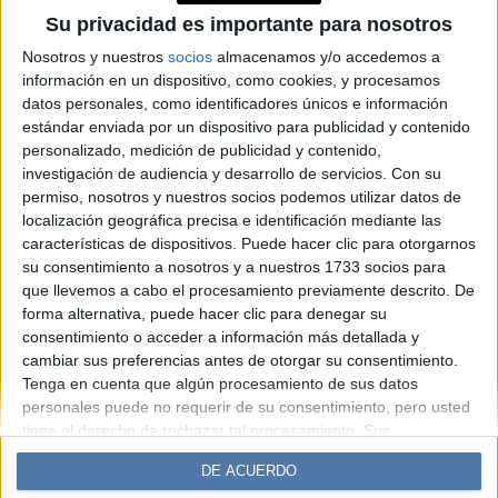
restaurante parisino donde
Su privacidad es importante para nosotros
Juliana Awada celebró su
Nosotros y nuestros
socios
almacenamos y/o accedemos a
información en un dispositivo, como cookies, y procesamos
cumpleaños
datos personales, como identificadores únicos e información
estándar enviada por un dispositivo para publicidad y contenido
personalizado, medición de publicidad y contenido,
Espacio Publicitario
investigación de audiencia y desarrollo de servicios.
Con su
permiso, nosotros y nuestros socios podemos utilizar datos de
localización geográfica precisa e identificación mediante las
características de dispositivos. Puede hacer clic para otorgarnos
su consentimiento a nosotros y a nuestros 1733 socios para
que llevemos a cabo el procesamiento previamente descrito. De
forma alternativa, puede hacer clic para denegar su
consentimiento o acceder a información más detallada y
cambiar sus preferencias antes de otorgar su consentimiento.
Tenga en cuenta que algún procesamiento de sus datos
Diario Perfil
Caras
Noticias
Fortuna
personales puede no requerir de su consentimiento, pero usted
Hombre
Weekend
Parabrisas
Supercampo
tiene el derecho de rechazar tal procesamiento. Sus
preferencias se aplicarán solo a este sitio web. Puede cambiar
Look
Luz
Mía
Lunateen
Break
BATimes
DE ACUERDO
sus preferencias o retirar su consentimiento en cualquier