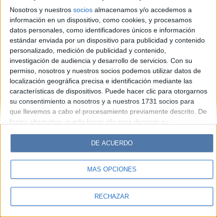
Hombre
Weekend
Parabrisas
Supercampo
Nosotros y nuestros
socios
almacenamos y/o accedemos a
Look
Luz
Mía
Lunateen
Break
BATimes
información en un dispositivo, como cookies, y procesamos
datos personales, como identificadores únicos e información
estándar enviada por un dispositivo para publicidad y contenido
© Perfil.com 2006-2019 - Todos los derechos reservados
personalizado, medición de publicidad y contenido,
Registro de Propiedad Intelectual: Nro. 5346433
investigación de audiencia y desarrollo de servicios.
Con su
permiso, nosotros y nuestros socios podemos utilizar datos de
localización geográfica precisa e identificación mediante las
características de dispositivos. Puede hacer clic para otorgarnos
su consentimiento a nosotros y a nuestros 1731 socios para
que llevemos a cabo el procesamiento previamente descrito. De
forma alternativa, puede hacer clic para denegar su
consentimiento o acceder a información más detallada y
cambiar sus preferencias antes de otorgar su consentimiento.
DE ACUERDO
Tenga en cuenta que algún procesamiento de sus datos
personales puede no requerir de su consentimiento, pero usted
MÁS OPCIONES
tiene el derecho de rechazar tal procesamiento. Sus
preferencias se aplicarán solo a este sitio web. Puede cambiar
sus preferencias o retirar su consentimiento en cualquier
RECHAZAR
momento volviendo a este sitio y haciendo clic en el botón
"Privacidad" en la parte inferior de la página web.