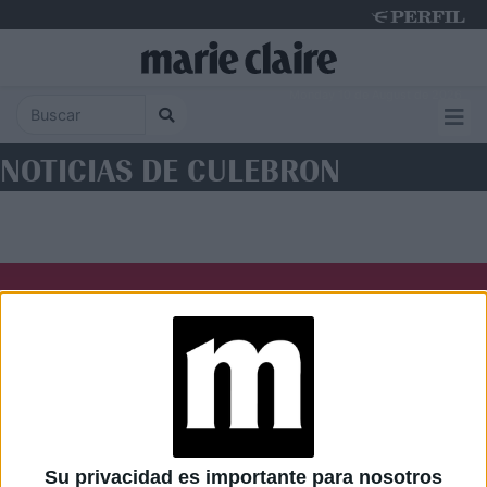
Monday 10 de August de 2026
NOTICIAS DE CULEBRON
Diario Perfil
Caras
Noticias
Fortuna
Hombre
Weekend
Parabrisas
Supercampo
Su privacidad es importante para nosotros