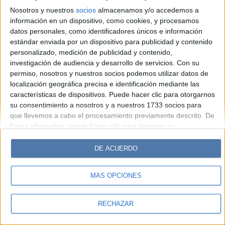
Look
Luz
Mía
Lunateen
Break
BATimes
Nosotros y nuestros
socios
almacenamos y/o accedemos a
información en un dispositivo, como cookies, y procesamos
© Perfil.com 2006-2019 - Todos los derechos reservados
datos personales, como identificadores únicos e información
Registro de Propiedad Intelectual: Nro. 5346433
estándar enviada por un dispositivo para publicidad y contenido
personalizado, medición de publicidad y contenido,
investigación de audiencia y desarrollo de servicios.
Con su
permiso, nosotros y nuestros socios podemos utilizar datos de
localización geográfica precisa e identificación mediante las
características de dispositivos. Puede hacer clic para otorgarnos
su consentimiento a nosotros y a nuestros 1733 socios para
que llevemos a cabo el procesamiento previamente descrito. De
forma alternativa, puede hacer clic para denegar su
consentimiento o acceder a información más detallada y
cambiar sus preferencias antes de otorgar su consentimiento.
DE ACUERDO
Tenga en cuenta que algún procesamiento de sus datos
personales puede no requerir de su consentimiento, pero usted
MÁS OPCIONES
tiene el derecho de rechazar tal procesamiento. Sus
preferencias se aplicarán solo a este sitio web. Puede cambiar
sus preferencias o retirar su consentimiento en cualquier
RECHAZAR
momento volviendo a este sitio y haciendo clic en el botón
"Privacidad" en la parte inferior de la página web.