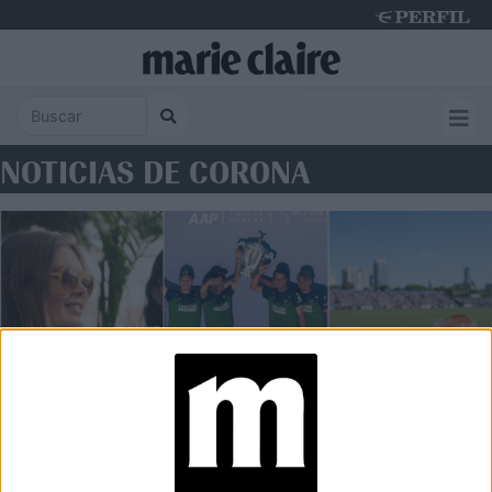
Sunday 9 de August de 2026
NOTICIAS DE CORONA
ABIERTO DE POLO
La Natividad–La Dolfina hace