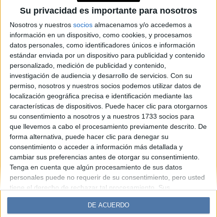
historia en Palermo y Sidra
Su privacidad es importante para nosotros
1888 celebra junto al nuevo
Nosotros y nuestros
socios
almacenamos y/o accedemos a
información en un dispositivo, como cookies, y procesamos
campeón de la Triple Corona
datos personales, como identificadores únicos e información
estándar enviada por un dispositivo para publicidad y contenido
personalizado, medición de publicidad y contenido,
Espacio Publicitario
investigación de audiencia y desarrollo de servicios.
Con su
permiso, nosotros y nuestros socios podemos utilizar datos de
localización geográfica precisa e identificación mediante las
características de dispositivos. Puede hacer clic para otorgarnos
su consentimiento a nosotros y a nuestros 1733 socios para
que llevemos a cabo el procesamiento previamente descrito. De
forma alternativa, puede hacer clic para denegar su
consentimiento o acceder a información más detallada y
cambiar sus preferencias antes de otorgar su consentimiento.
Tenga en cuenta que algún procesamiento de sus datos
Diario Perfil
Caras
Noticias
Fortuna
personales puede no requerir de su consentimiento, pero usted
Hombre
Weekend
Parabrisas
Supercampo
tiene el derecho de rechazar tal procesamiento. Sus
preferencias se aplicarán solo a este sitio web. Puede cambiar
Look
Luz
Mía
Lunateen
Break
BATimes
DE ACUERDO
sus preferencias o retirar su consentimiento en cualquier