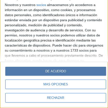
Hombre
Weekend
Parabrisas
Supercampo
Nosotros y nuestros
socios
almacenamos y/o accedemos a
Look
Luz
Mía
Lunateen
Break
BATimes
información en un dispositivo, como cookies, y procesamos
datos personales, como identificadores únicos e información
estándar enviada por un dispositivo para publicidad y contenido
© Perfil.com 2006-2019 - Todos los derechos reservados
personalizado, medición de publicidad y contenido,
Registro de Propiedad Intelectual: Nro. 5346433
investigación de audiencia y desarrollo de servicios.
Con su
permiso, nosotros y nuestros socios podemos utilizar datos de
localización geográfica precisa e identificación mediante las
características de dispositivos. Puede hacer clic para otorgarnos
su consentimiento a nosotros y a nuestros 1733 socios para
que llevemos a cabo el procesamiento previamente descrito. De
forma alternativa, puede hacer clic para denegar su
consentimiento o acceder a información más detallada y
cambiar sus preferencias antes de otorgar su consentimiento.
DE ACUERDO
Tenga en cuenta que algún procesamiento de sus datos
personales puede no requerir de su consentimiento, pero usted
MÁS OPCIONES
tiene el derecho de rechazar tal procesamiento. Sus
preferencias se aplicarán solo a este sitio web. Puede cambiar
sus preferencias o retirar su consentimiento en cualquier
RECHAZAR
momento volviendo a este sitio y haciendo clic en el botón
"Privacidad" en la parte inferior de la página web.