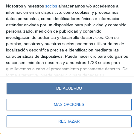
Look
Luz
Mía
Lunateen
Break
BATimes
Nosotros y nuestros
socios
almacenamos y/o accedemos a
información en un dispositivo, como cookies, y procesamos
© Perfil.com 2006-2019 - Todos los derechos reservados
datos personales, como identificadores únicos e información
Registro de Propiedad Intelectual: Nro. 5346433
estándar enviada por un dispositivo para publicidad y contenido
personalizado, medición de publicidad y contenido,
investigación de audiencia y desarrollo de servicios.
Con su
permiso, nosotros y nuestros socios podemos utilizar datos de
localización geográfica precisa e identificación mediante las
características de dispositivos. Puede hacer clic para otorgarnos
su consentimiento a nosotros y a nuestros 1733 socios para
que llevemos a cabo el procesamiento previamente descrito. De
forma alternativa, puede hacer clic para denegar su
consentimiento o acceder a información más detallada y
cambiar sus preferencias antes de otorgar su consentimiento.
DE ACUERDO
Tenga en cuenta que algún procesamiento de sus datos
personales puede no requerir de su consentimiento, pero usted
MÁS OPCIONES
tiene el derecho de rechazar tal procesamiento. Sus
preferencias se aplicarán solo a este sitio web. Puede cambiar
sus preferencias o retirar su consentimiento en cualquier
RECHAZAR
momento volviendo a este sitio y haciendo clic en el botón
"Privacidad" en la parte inferior de la página web.