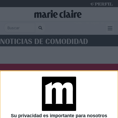
Friday 7 de August de 2026
NOTICIAS DE COMODIDAD
Diario Perfil
Caras
Noticias
Fortuna
Hombre
Weekend
Parabrisas
Supercampo
Su privacidad es importante para nosotros