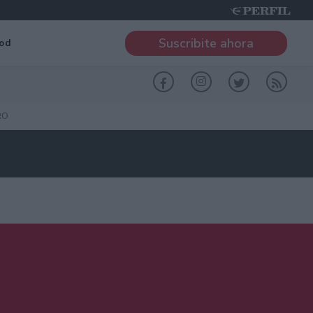
Suscribite ahora
od
RO