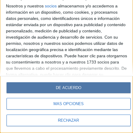
Look
Luz
Mía
Lunateen
Break
BATimes
Nosotros y nuestros
socios
almacenamos y/o accedemos a
información en un dispositivo, como cookies, y procesamos
© Perfil.com 2006-2019 - Todos los derechos reservados
datos personales, como identificadores únicos e información
Registro de Propiedad Intelectual: Nro. 5346433
estándar enviada por un dispositivo para publicidad y contenido
personalizado, medición de publicidad y contenido,
investigación de audiencia y desarrollo de servicios.
Con su
permiso, nosotros y nuestros socios podemos utilizar datos de
localización geográfica precisa e identificación mediante las
características de dispositivos. Puede hacer clic para otorgarnos
su consentimiento a nosotros y a nuestros 1733 socios para
que llevemos a cabo el procesamiento previamente descrito. De
forma alternativa, puede hacer clic para denegar su
consentimiento o acceder a información más detallada y
cambiar sus preferencias antes de otorgar su consentimiento.
DE ACUERDO
Tenga en cuenta que algún procesamiento de sus datos
personales puede no requerir de su consentimiento, pero usted
MÁS OPCIONES
tiene el derecho de rechazar tal procesamiento. Sus
preferencias se aplicarán solo a este sitio web. Puede cambiar
sus preferencias o retirar su consentimiento en cualquier
RECHAZAR
momento volviendo a este sitio y haciendo clic en el botón
"Privacidad" en la parte inferior de la página web.