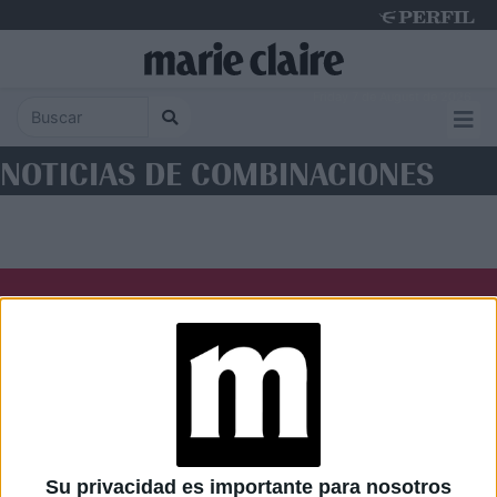
Friday 7 de August de 2026
NOTICIAS DE COMBINACIONES
Diario Perfil
Caras
Noticias
Fortuna
Hombre
Weekend
Parabrisas
Supercampo
Su privacidad es importante para nosotros