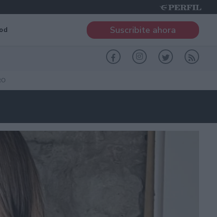
Suscribite ahora
od
RO