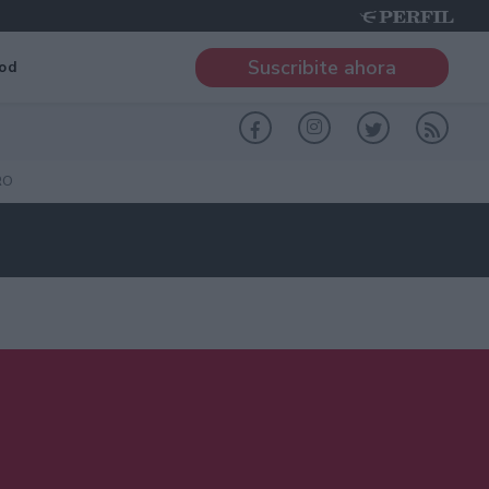
Suscribite ahora
od
RO