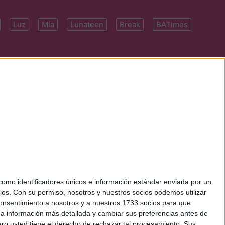
Luz
Mía
Lunateen
Break
BATimes
 7091-4922 | E-
mo identificadores únicos e información estándar enviada por un
ios.
Con su permiso, nosotros y nuestros socios podemos utilizar
 consentimiento a nosotros y a nuestros 1733 socios para que
 a información más detallada y cambiar sus preferencias antes de
o usted tiene el derecho de rechazar tal procesamiento. Sus