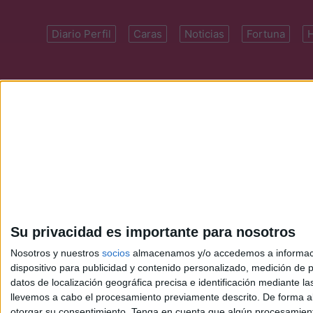
Diario Perfil
Caras
Noticias
Fortuna
Domicilio: Cal
Su privacidad es importante para nosotros
Nosotros y nuestros
socios
almacenamos y/o accedemos a información
dispositivo para publicidad y contenido personalizado, medición de pu
datos de localización geográfica precisa e identificación mediante l
llevemos a cabo el procesamiento previamente descrito. De forma al
otorgar su consentimiento.
Tenga en cuenta que algún procesamiento