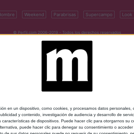
Hombre
Weekend
Parabrisas
Supercampo
Look
© Perfil.com 2006-2019 - Todos los derechos reservados
Registro de Propiedad Intelectual: Nro. 5346433
ifornia 2715, C1289ABI, CABA, Argentina | Tel: (5411) 7091-4921 | (5411)
mail:
perfilcom@perfil.com
| Propietario: Diario Perfil S.A.
 en un dispositivo, como cookies, y procesamos datos personales, co
blicidad y contenido, investigación de audiencia y desarrollo de servic
as características de dispositivos. Puede hacer clic para otorgarnos su
ternativa, puede hacer clic para denegar su consentimiento o acceder
 de sus datos personales puede no requerir de su consentimiento, per