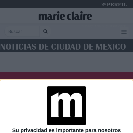
Sunday 9 de August de 2026
NOTICIAS DE CIUDAD DE MEXICO
Diario Perfil
Caras
Noticias
Fortuna
Hombre
Weekend
Parabrisas
Supercampo
Su privacidad es importante para nosotros