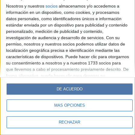
Look
Luz
Mía
Lunateen
Break
BATimes
Nosotros y nuestros
socios
almacenamos y/o accedemos a
información en un dispositivo, como cookies, y procesamos
© Perfil.com 2006-2019 - Todos los derechos reservados
datos personales, como identificadores únicos e información
Registro de Propiedad Intelectual: Nro. 5346433
estándar enviada por un dispositivo para publicidad y contenido
personalizado, medición de publicidad y contenido,
investigación de audiencia y desarrollo de servicios.
Con su
permiso, nosotros y nuestros socios podemos utilizar datos de
localización geográfica precisa e identificación mediante las
características de dispositivos. Puede hacer clic para otorgarnos
su consentimiento a nosotros y a nuestros 1733 socios para
que llevemos a cabo el procesamiento previamente descrito. De
forma alternativa, puede hacer clic para denegar su
consentimiento o acceder a información más detallada y
cambiar sus preferencias antes de otorgar su consentimiento.
DE ACUERDO
Tenga en cuenta que algún procesamiento de sus datos
personales puede no requerir de su consentimiento, pero usted
MÁS OPCIONES
tiene el derecho de rechazar tal procesamiento. Sus
preferencias se aplicarán solo a este sitio web. Puede cambiar
sus preferencias o retirar su consentimiento en cualquier
RECHAZAR
momento volviendo a este sitio y haciendo clic en el botón
"Privacidad" en la parte inferior de la página web.