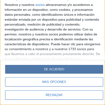
Hombre
Weekend
Parabrisas
Supercampo
Nosotros y nuestros
socios
almacenamos y/o accedemos a
Look
Luz
Mía
Lunateen
Break
BATimes
información en un dispositivo, como cookies, y procesamos
datos personales, como identificadores únicos e información
estándar enviada por un dispositivo para publicidad y contenido
© Perfil.com 2006-2019 - Todos los derechos reservados
personalizado, medición de publicidad y contenido,
Registro de Propiedad Intelectual: Nro. 5346433
investigación de audiencia y desarrollo de servicios.
Con su
permiso, nosotros y nuestros socios podemos utilizar datos de
localización geográfica precisa e identificación mediante las
características de dispositivos. Puede hacer clic para otorgarnos
su consentimiento a nosotros y a nuestros 1733 socios para
que llevemos a cabo el procesamiento previamente descrito. De
forma alternativa, puede hacer clic para denegar su
consentimiento o acceder a información más detallada y
cambiar sus preferencias antes de otorgar su consentimiento.
DE ACUERDO
Tenga en cuenta que algún procesamiento de sus datos
personales puede no requerir de su consentimiento, pero usted
MÁS OPCIONES
tiene el derecho de rechazar tal procesamiento. Sus
preferencias se aplicarán solo a este sitio web. Puede cambiar
sus preferencias o retirar su consentimiento en cualquier
RECHAZAR
momento volviendo a este sitio y haciendo clic en el botón
"Privacidad" en la parte inferior de la página web.