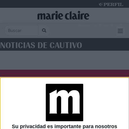
Thursday 6 de August de 2026
NOTICIAS DE CAUTIVO
Diario Perfil
Caras
Noticias
Fortuna
Hombre
Weekend
Parabrisas
Supercampo
Su privacidad es importante para nosotros