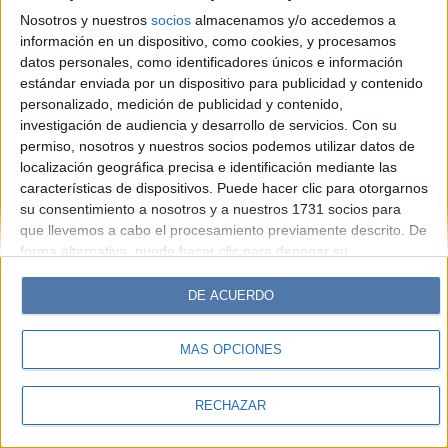
Look
Luz
Mía
Lunateen
Break
BATimes
Nosotros y nuestros
socios
almacenamos y/o accedemos a
información en un dispositivo, como cookies, y procesamos
© Perfil.com 2006-2019 - Todos los derechos reservados
datos personales, como identificadores únicos e información
Registro de Propiedad Intelectual: Nro. 5346433
estándar enviada por un dispositivo para publicidad y contenido
personalizado, medición de publicidad y contenido,
investigación de audiencia y desarrollo de servicios.
Con su
permiso, nosotros y nuestros socios podemos utilizar datos de
localización geográfica precisa e identificación mediante las
características de dispositivos. Puede hacer clic para otorgarnos
su consentimiento a nosotros y a nuestros 1731 socios para
que llevemos a cabo el procesamiento previamente descrito. De
forma alternativa, puede hacer clic para denegar su
consentimiento o acceder a información más detallada y
cambiar sus preferencias antes de otorgar su consentimiento.
DE ACUERDO
Tenga en cuenta que algún procesamiento de sus datos
personales puede no requerir de su consentimiento, pero usted
MÁS OPCIONES
tiene el derecho de rechazar tal procesamiento. Sus
preferencias se aplicarán solo a este sitio web. Puede cambiar
sus preferencias o retirar su consentimiento en cualquier
RECHAZAR
momento volviendo a este sitio y haciendo clic en el botón
"Privacidad" en la parte inferior de la página web.