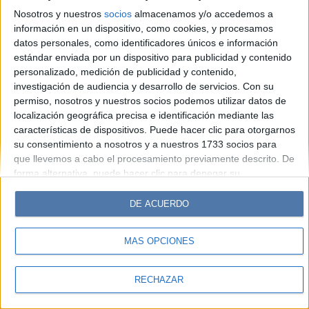
Look
Luz
Mía
Lunateen
Break
BATimes
Nosotros y nuestros
socios
almacenamos y/o accedemos a
información en un dispositivo, como cookies, y procesamos
© Perfil.com 2006-2019 - Todos los derechos reservados
datos personales, como identificadores únicos e información
Registro de Propiedad Intelectual: Nro. 5346433
estándar enviada por un dispositivo para publicidad y contenido
personalizado, medición de publicidad y contenido,
investigación de audiencia y desarrollo de servicios.
Con su
permiso, nosotros y nuestros socios podemos utilizar datos de
localización geográfica precisa e identificación mediante las
características de dispositivos. Puede hacer clic para otorgarnos
su consentimiento a nosotros y a nuestros 1733 socios para
que llevemos a cabo el procesamiento previamente descrito. De
forma alternativa, puede hacer clic para denegar su
consentimiento o acceder a información más detallada y
cambiar sus preferencias antes de otorgar su consentimiento.
DE ACUERDO
Tenga en cuenta que algún procesamiento de sus datos
personales puede no requerir de su consentimiento, pero usted
MÁS OPCIONES
tiene el derecho de rechazar tal procesamiento. Sus
preferencias se aplicarán solo a este sitio web. Puede cambiar
sus preferencias o retirar su consentimiento en cualquier
RECHAZAR
momento volviendo a este sitio y haciendo clic en el botón
"Privacidad" en la parte inferior de la página web.