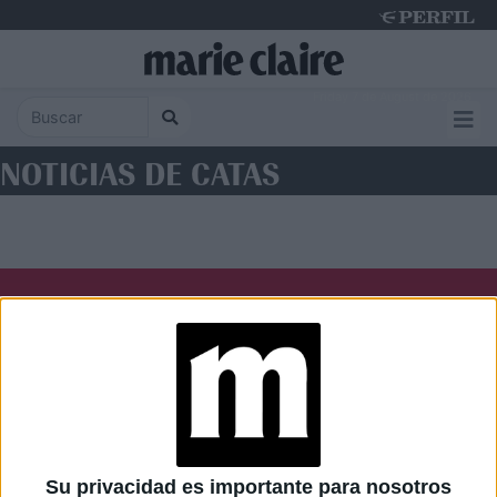
Friday 7 de August de 2026
NOTICIAS DE CATAS
Diario Perfil
Caras
Noticias
Fortuna
Hombre
Weekend
Parabrisas
Supercampo
Su privacidad es importante para nosotros