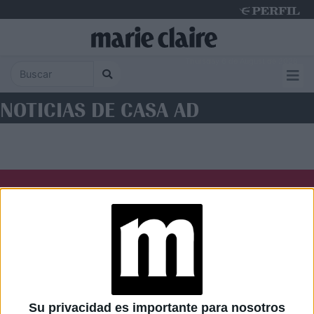
Thursday 6 de August de 2026
NOTICIAS DE CASA AD
Diario Perfil
Caras
Noticias
Fortuna
Hombre
Weekend
Parabrisas
Supercampo
Su privacidad es importante para nosotros