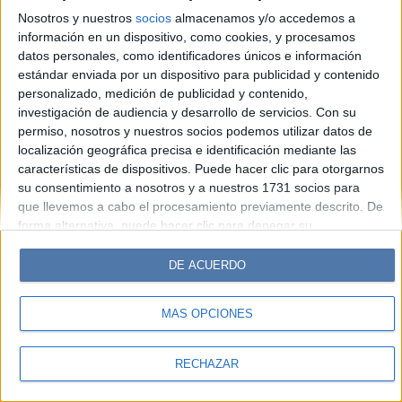
Look
Luz
Mía
Lunateen
Break
BATimes
Nosotros y nuestros
socios
almacenamos y/o accedemos a
información en un dispositivo, como cookies, y procesamos
© Perfil.com 2006-2019 - Todos los derechos reservados
datos personales, como identificadores únicos e información
Registro de Propiedad Intelectual: Nro. 5346433
estándar enviada por un dispositivo para publicidad y contenido
personalizado, medición de publicidad y contenido,
investigación de audiencia y desarrollo de servicios.
Con su
permiso, nosotros y nuestros socios podemos utilizar datos de
localización geográfica precisa e identificación mediante las
características de dispositivos. Puede hacer clic para otorgarnos
su consentimiento a nosotros y a nuestros 1731 socios para
que llevemos a cabo el procesamiento previamente descrito. De
forma alternativa, puede hacer clic para denegar su
consentimiento o acceder a información más detallada y
cambiar sus preferencias antes de otorgar su consentimiento.
DE ACUERDO
Tenga en cuenta que algún procesamiento de sus datos
personales puede no requerir de su consentimiento, pero usted
MÁS OPCIONES
tiene el derecho de rechazar tal procesamiento. Sus
preferencias se aplicarán solo a este sitio web. Puede cambiar
sus preferencias o retirar su consentimiento en cualquier
RECHAZAR
momento volviendo a este sitio y haciendo clic en el botón
"Privacidad" en la parte inferior de la página web.