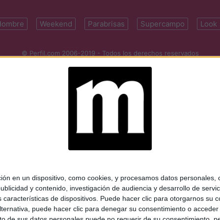
Hombre
Weekend
Parabrisas
Supercampo
Look
© Perfil.com 2006-2019 - Todos los derechos reservados
Registro de Propiedad Intelectual: Nro. 5346433
ifornia 2715, C1289ABI, CABA, Argentina | Tel: (5411) 7091-4921 | (5411)
mail:
perfilcom@perfil.com
| Propietario: Diario Perfil S.A.
 en un dispositivo, como cookies, y procesamos datos personales, co
blicidad y contenido, investigación de audiencia y desarrollo de servic
as características de dispositivos. Puede hacer clic para otorgarnos su
ternativa, puede hacer clic para denegar su consentimiento o acceder
 de sus datos personales puede no requerir de su consentimiento, per