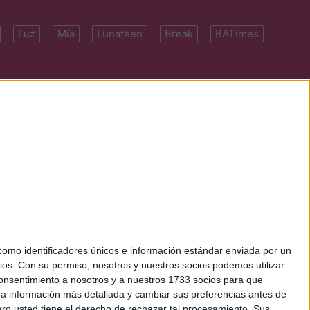
Luz
Mía
Lunateen
Break
BATimes
 7091-4922 | E-
mo identificadores únicos e información estándar enviada por un
ios.
Con su permiso, nosotros y nuestros socios podemos utilizar
 consentimiento a nosotros y a nuestros 1733 socios para que
 a información más detallada y cambiar sus preferencias antes de
o usted tiene el derecho de rechazar tal procesamiento. Sus