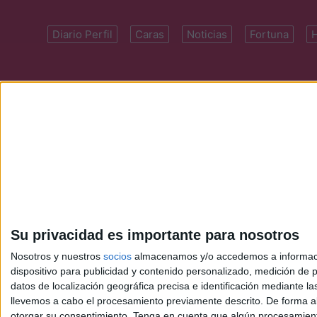
Diario Perfil
Caras
Noticias
Fortuna
Domicilio: Cal
Su privacidad es importante para nosotros
Nosotros y nuestros
socios
almacenamos y/o accedemos a información
dispositivo para publicidad y contenido personalizado, medición de pu
datos de localización geográfica precisa e identificación mediante l
llevemos a cabo el procesamiento previamente descrito. De forma al
otorgar su consentimiento.
Tenga en cuenta que algún procesamiento