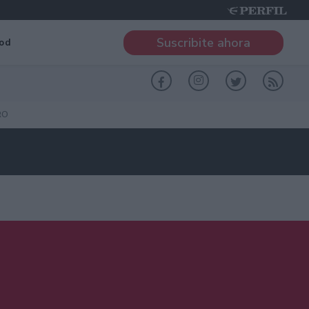
Suscribite ahora
od
RO