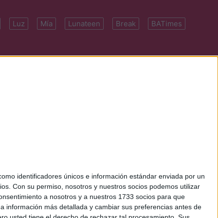
Luz
Mía
Lunateen
Break
BATimes
 7091-4922 | E-
mo identificadores únicos e información estándar enviada por un
ios.
Con su permiso, nosotros y nuestros socios podemos utilizar
 consentimiento a nosotros y a nuestros 1733 socios para que
 a información más detallada y cambiar sus preferencias antes de
o usted tiene el derecho de rechazar tal procesamiento. Sus