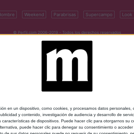
Hombre
Weekend
Parabrisas
Supercampo
Look
© Perfil.com 2006-2019 - Todos los derechos reservados
Registro de Propiedad Intelectual: Nro. 5346433
ifornia 2715, C1289ABI, CABA, Argentina | Tel: (5411) 7091-4921 | (5411)
mail:
perfilcom@perfil.com
| Propietario: Diario Perfil S.A.
 en un dispositivo, como cookies, y procesamos datos personales, co
blicidad y contenido, investigación de audiencia y desarrollo de servic
as características de dispositivos. Puede hacer clic para otorgarnos su
ternativa, puede hacer clic para denegar su consentimiento o acceder
 de sus datos personales puede no requerir de su consentimiento, per