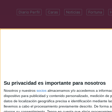
Diario Perfil
Caras
Noticias
Fortuna
Domicilio: Cal
Su privacidad es importante para nosotros
Nosotros y nuestros
socios
almacenamos y/o accedemos a información
dispositivo para publicidad y contenido personalizado, medición de pu
datos de localización geográfica precisa e identificación mediante l
llevemos a cabo el procesamiento previamente descrito. De forma al
otorgar su consentimiento.
Tenga en cuenta que algún procesamiento