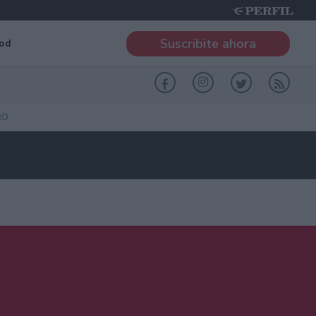
Suscribite ahora
od
RO